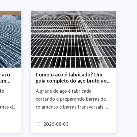
e aço
Como o aço é fabricado? Um
 um
guia completo do aço bruto aos
painéis acabados
te
A grade de aço é fabricada
cortando e preparando barras de
temas de
rolamento e barras transversais,
da e
montando-as através de soldagem
tanto,
por pressão, travamento por
2026-08-03
envolve
pressão ou soldagem manual,