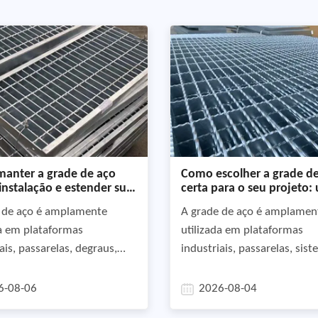
anter a grade de aço
Como escolher a grade d
instalação e estender sua
certa para o seu projeto:
l
guia prático
 de aço é amplamente
A grade de aço é amplamen
da em plataformas
utilizada em plataformas
ais, passarelas, degraus,
industriais, passarelas, sis
s de drenagem, usinas
drenagem, degraus de esca
s e instalações offshore
instalações offshore, no en
6-08-06
2026-08-04
 sua alta resistência,
selecionar a grade correta 