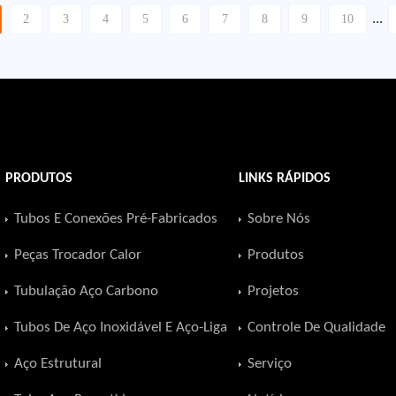
...
2
3
4
5
6
7
8
9
10
nto superficial para
útil do equipamento. Por es
r vedação confiável e
motivo, a qualidade do tubo
to suave do pistão,
não pode Dependem apena
inspeção final, fabricantes
confiáveis estabelecem um
de controle de qualidade c
cobrindo seleção de matéri
PRODUTOS
LINKS RÁPIDOS
primas, precisão, inspeção
dimensional, medição de
Tubos E Conexões Pré-Fabricados
Sobre Nós
superfície, limpeza e emba
Este processo garante que 
Peças Trocador Calor
Produtos
tubo atenda aos requisitos 
Tubulação Aço Carbono
Projetos
aplicações hidráulicas exige
Tubos De Aço Inoxidável E Aço-Liga
Controle De Qualidade
Aço Estrutural
Serviço