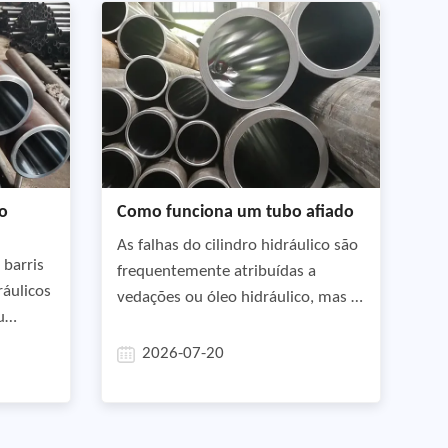
lidade
pressão repetidos, vibração e
emente,
ambientes de trabalho exigentes,
mantendo excelente precisão
dimensional e limpeza interna,
ão de
nas no
o
Como funciona um tubo afiado
As falhas do cilindro hidráulico são
barris
frequentemente atribuídas a
ráulicos
vedações ou óleo hidráulico, mas a
u
condição do furo do cilindro é
nto
igualmente importante. Mesmo
2026-07-20
sional
uma pequena variação na precisão
empenho
do furo pode aumentar o atrito,
do
encurtar a vida útil do selo e
e a vida