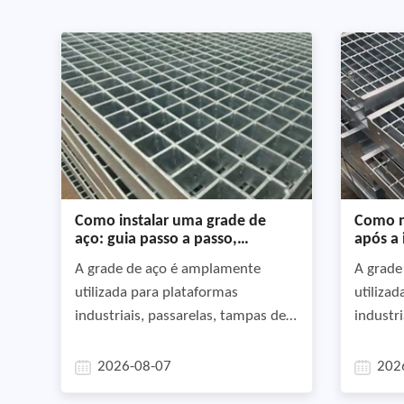
Como instalar uma grade de
Como m
aço: guia passo a passo,
após a 
melhores práticas e erros
vida úti
A grade de aço é amplamente
A grade
comuns a evitar
utilizada para plataformas
utiliza
industriais, passarelas, tampas de
industri
drenagem, mezaninos, instalações
sistema
offshore e áreas de acesso a
elétrica
2026-08-07
202
equipamentos porque combina
devido à