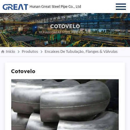
Hunan Great Steel Pipe Co., Ltd
COTOVELO
HUNAN GREAT STEEL PIPE CO., LTD
Início
Produtos
Encaixes De Tubulação, Flanges & Válvulas
Cotovelo