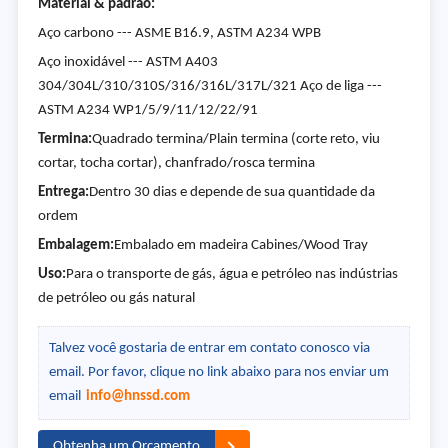
Material & padrão:
Aço carbono --- ASME B16.9, ASTM A234 WPB
Aço inoxidável --- ASTM A403
304/304L/310/310S/316/316L/317L/321 Aço de liga ---
ASTM A234 WP1/5/9/11/12/22/91
Termina:
Quadrado termina/Plain termina (corte reto, viu
cortar, tocha cortar), chanfrado/rosca termina
Entrega:
Dentro 30 dias e depende de sua quantidade da
ordem
Embalagem:
Embalado em madeira Cabines/Wood Tray
Uso:
Para o transporte de gás, água e petróleo nas indústrias
de petróleo ou gás natural
Talvez você gostaria de entrar em contato conosco via
email. Por favor, clique no link abaixo para nos enviar um
email
info@hnssd.com
Obtenha um Orçamento