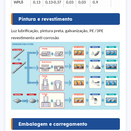
WPL8
0,13
0,13-0,37
0,03
0,03
0,9
8,4 
Pintura e revestimento
Luz lubrificação, pintura preta, galvanização, PE /3PE
revestimento anti-corrosão
Embalagem e carregamento