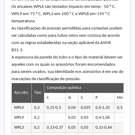
Os encaixes WPL6 são testados impacto em temp - 50 ° C,
WPL9 em-75 ° C, WPL3 em-100 ° C e WPL8 em-195 ° C
temperatura.
As classificações de pressão permitidas para conexões podem
ser calculadas como para tubos retos sem costura de acordo
com as regras estabelecidas na seção aplicável da ASME
B31.3.
A espessura da parede do tubo e o tipo de material devem ser
aqueles com os quais os acessórios foram encomendados
para serem usados, sua identidade nos acessórios é em vez de
marcações de classificação de pressão.
Composição química
Aço não.
Tipo
C
Si
S
P
Mn
Cr
WPL6
0,3
0,15-0,3
0,04
0,035
0,6-1,35
0,3
0,4
WPL9
0,2
0,03
0,03
0,4-1,06
1,6-
WPL3
0,2
0,13-0,37
0,05
0,05
0,31-0,64
3,2 