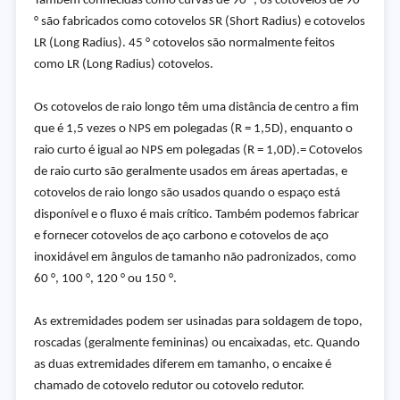
Também conhecidas como curvas de 90 °, os cotovelos de 90
° são fabricados como cotovelos SR (Short Radius) e cotovelos
LR (Long Radius). 45 ° cotovelos são normalmente feitos
como LR (Long Radius) cotovelos.
Os cotovelos de raio longo têm uma distância de centro a fim
que é 1,5 vezes o NPS em polegadas (R = 1,5D), enquanto o
raio curto é igual ao NPS em polegadas (R = 1,0D).= Cotovelos
de raio curto são geralmente usados em áreas apertadas, e
cotovelos de raio longo são usados quando o espaço está
disponível e o fluxo é mais crítico. Também podemos fabricar
e fornecer cotovelos de aço carbono e cotovelos de aço
inoxidável em ângulos de tamanho não padronizados, como
60 °, 100 °, 120 ° ou 150 °.
As extremidades podem ser usinadas para soldagem de topo,
roscadas (geralmente femininas) ou encaixadas, etc. Quando
as duas extremidades diferem em tamanho, o encaixe é
chamado de cotovelo redutor ou cotovelo redutor.