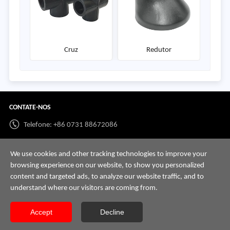
Cruz
Redutor
CONTATE-NOS
Telefone: +86 0731 88672086
Whatsapp:
+86 198 7313 7997
We use cookies and other tracking technologies to improve your
E-mail:
info@hnssd.com
browsing experience on our website, to show you personalized
content and targeted ads, to analyze our website traffic, and to
understand where our visitors are coming from.
Accept
Decline
Copyright @ 2026 Hunan Great Steel Pipe Co., Ltd Todos os direitos reservados.
Mapa
do Site