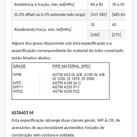
Resistência à tração, min, ksi[MPa]
60 a 85
70 a 95
(0,2% offset ou 0,5% extensão-sob-carga)
[415 585]
[485-655]
32
40
Rendimento Força, min, ksi[MPa]
[240]
[275]
Alguns dos graus disponíveis sob esta especificação e a
especificação correspondente do material do tubo conectado
estão listados abaixo:
AST
A403 M
Esta especificação abrange duas classes gerais, WP & CR, de
acessórios de aço inoxidável austenítico forjado de
construção sem costura e soldada.