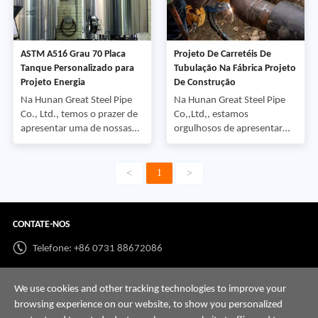
Produto: Carretel de
Produto: Tubulação sem
tubulação (tubo pré-soldado
costura e acessórios (SMLS
com flanges) Padrão: API
Pipe Fittings) Padrão: API 5L
5LGrau: Gr.BOD: 12
PSL2Grade: L360NS (X52)
ASTM A516 Grau 70 Placa
Projeto De Carretéis De
inchesWall Espessura:
Diâmetro exterior (OD):
Tanque Personalizado para
Tubulação Na Fábrica Projeto
Schedu
Projeto Energia
De Construção
Na Hunan Great Steel Pipe
Na Hunan Great Steel Pipe
Co., Ltd., temos o prazer de
Co,,Ltd,, estamos
apresentar uma de nossas
orgulhosos de apresentar
recentes aplicações de
uma de nossas principais
projeto-o fornecimento de
aplicações de projetos com
placas de tanque
soluções de tubulação de
<
1
>
personalizadas para um
alto desempenho adaptadas
cliente internacional.
para atender aos padrões
Produto: Tanque
mais exigentes da indústria,
CONTATE-NOS
personalizado
este projeto utiliza carretéis
PlateStandard: ASTM
de tubulação (tubulação
Telefone: +86 0731 88672086
A516Grade:
soldada com flange)
GR70Dimensões (OD): 2500
fabricados em estrita
Whatsapp:
+86 198 7313 7997
× 1200 mmThickness (T.K.):
conformidade com API
We use cookies and other tracking technologies to improve your
40 mmQuantidade: 3.500 t
E-mail:
info@hnssd.com
browsing experience on our website, to show you personalized