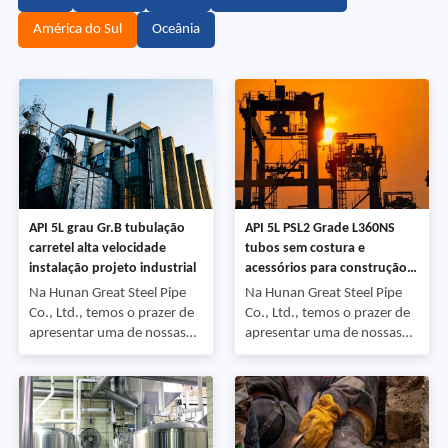
América do Sul
Oceânia
API 5L grau Gr.B tubulação
API 5L PSL2 Grade L360NS
carretel alta velocidade
tubos sem costura e
instalação projeto industrial
acessórios para construção
do projeto
Na Hunan Great Steel Pipe
Na Hunan Great Steel Pipe
Co., Ltd., temos o prazer de
Co., Ltd., temos o prazer de
apresentar uma de nossas
apresentar uma de nossas
recentes aplicações de
recentes aplicações de
projeto-o fornecimento de
projetos-o fornecimento de
bobinas de tubulação (tubos
tubos sem costura e
soldados com flanges) a um
acessórios correspondentes
cliente internacional.
a um cliente internacional.