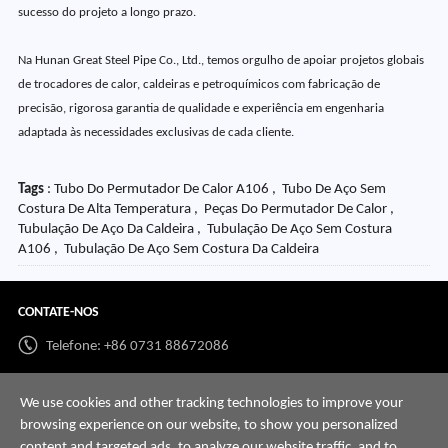
sucesso do projeto a longo prazo.
Na Hunan Great Steel Pipe Co., Ltd., temos orgulho de apoiar projetos globais
de trocadores de calor, caldeiras e petroquímicos com fabricação de
precisão, rigorosa garantia de qualidade e experiência em engenharia
adaptada às necessidades exclusivas de cada cliente.
Tags
: Tubo Do Permutador De Calor A106 , Tubo De Aço Sem
Costura De Alta Temperatura , Peças Do Permutador De Calor ,
Tubulação De Aço Da Caldeira , Tubulação De Aço Sem Costura
A106 , Tubulação De Aço Sem Costura Da Caldeira
CONTATE-NOS
Telefone: +86 0731 88672086
Whatsapp:
+86 198 7313 7997
We use cookies and other tracking technologies to improve your
E-mail:
info@hnssd.com
browsing experience on our website, to show you personalized
content and targeted ads, to analyze our website traffic, and to