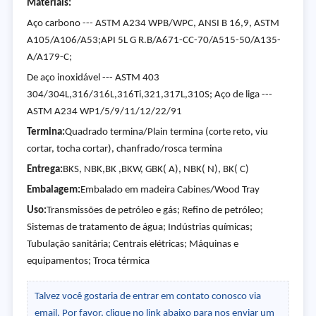
Materiais:
Aço carbono --- ASTM A234 WPB/WPC, ANSI B 16,9, ASTM
A105/A106/A53;API 5L G R.B/A671-CC-70/A515-50/A135-
A/A179-C;
De aço inoxidável --- ASTM 403
304/304L,316/316L,316Ti,321,317L,310S; Aço de liga ---
ASTM A234 WP1/5/9/11/12/22/91
Termina:
Quadrado termina/Plain termina (corte reto, viu
cortar, tocha cortar), chanfrado/rosca termina
Entrega:
BKS, NBK,BK ,BKW, GBK( A), NBK( N), BK( C)
Embalagem:
Embalado em madeira Cabines/Wood Tray
Uso:
Transmissões de petróleo e gás; Refino de petróleo;
Sistemas de tratamento de água; Indústrias químicas;
Tubulação sanitária; Centrais elétricas; Máquinas e
equipamentos; Troca térmica
Talvez você gostaria de entrar em contato conosco via
email. Por favor, clique no link abaixo para nos enviar um