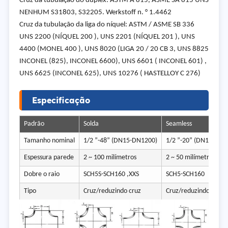
Cruz da tubulação do duplex: ASTM A 815, ASME SA 815 UNS
NENHUM S31803, S32205. Werkstoff n. ° 1.4462
Cruz da tubulação da liga do níquel: ASTM / ASME SB 336
UNS 2200 (NÍQUEL 200 ), UNS 2201 (NÍQUEL 201 ), UNS
4400 (MONEL 400 ), UNS 8020 (LIGA 20 / 20 CB 3, UNS 8825
INCONEL (825), INCONEL 6600), UNS 6601 ( INCONEL 601) ,
UNS 6625 (INCONEL 625), UNS 10276 ( HASTELLOY C 276)
Especificação
Padrão
Solda
Seamless
Tamanho nominal
1/2 ”-48” (DN15-DN1200)
1/2 ”-20” (DN15-DN5
Espessura parede
2 ~ 100 milímetros
2 ~ 50 milímetros
Dobre o raio
SCH5S-SCH160 ,XXS
SCH5-SCH160
Tipo
Cruz/reduzindo cruz
Cruz/reduzindo cruz