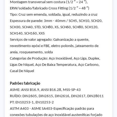
Montagem transversal sem costura (1/2 ″ ~ 24 ″),
ERW/soldado/fabricado Cross Fitting (1/2 ″ ~ 48 ″)
Tipo: Cruz sem emenda, soldada, igual, reduzindo a cruz
Espessura de parede: 3mm - 40mm / SCH5, SCH10, SCH20,
SCH30, SCH40, STD, SCH80, XS, SCH60, SCH80, SCH120,
SCH140, SCH160, XXS
Serviços de valor agregado: Galvanização a quente,
revestimento epóxi e FBE, eletro polonês, jateamento de
areia, rosqueamento, solda
Categorias de Produção: Aço Inoxidável, Aço Liga, Duplex,
Ligas De Níquel, Aço De Baixa Temperatura, Aço Carbono,
Casal De Níquel
Padrões fabricação
ASME: ANSI B16.9, ANSI B16.28, MSS-SP-43
RUÍDO: DIN2605, DIN2615, DIN2616, DIN2617, DIN28011
PT: EN10253-1, EN10253-2
ASTM A403 - ASME SA403-Especificação padrão para
conexões tubulações de aço inoxidável austeníticas forjado