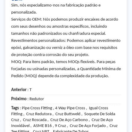
Sim, nós especializamo-nos na fabricação padrão e
personalizada.
Serviços do OEM: Nós podemos produzir encaixes de acordo
com seus desenhos ou amostras específicos, incluindo
tamanhos não padronizados ou chanfradura especial.
Revestimentos personalizados: Podemos aplicar revestimento
epóxi, galvanização ou verniz a óleo com base nos requisitos
de proteção contra corrosão do seu projeto.
MOQ: Para itens padrão, temos MOQs flexíveis. Para peças
forjadas ou usinadas personalizadas, a Quantidade Mínima de
Pedido (MOQ) depende da complexidade da produção.
Anterior
:
T
Próximo
:
Redutor
Tags
: Pipe Cross Fitting , 4 Way Pipe Cross , Igual Cross
Fitting , Cruz Redutora , Cruz Buttweld , Soquete De Solda
Cruz , Cruz Roscada , Cruz De Aço Carbono , Cruz De Aço
Inoxidável , ASME B16 , 9 Cruz , Cruz De Aço Forjado , Cruz
Tee Fitting , Cruz NPT , Fabricante De Tubos