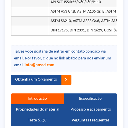
API 5CT J55/K55/N80/L80/P110
ASTM A53 Gr.B, ASTM A106 Gr. B, ASTM SA179
ASTM SA210, ASTM A333 Gr.6, ASTM SA519 41
DIN 17175, DIN 2391, DIN 1629, GOST 8731/87
Talvez você gostaria de entrar em contato conosco via
email. Por favor, clique no link abaixo para nos enviar um
email
info@hnssd.com
Obtenha um Orçamento
Introdução
Especificação
Propriedades do material
Processo e acabamento
Teste & QC
Perguntas Frequentes