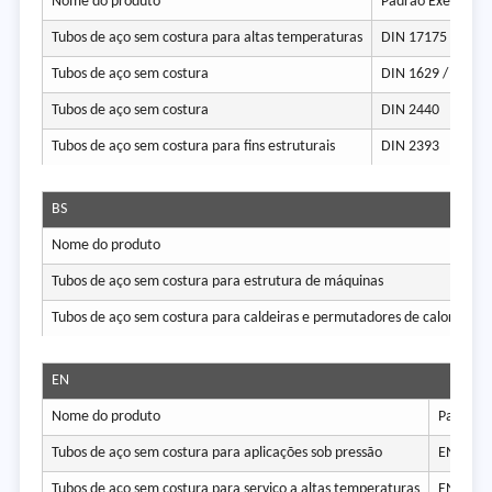
Nome do produto
Padrão Executivo
Tubos de aço sem costura para altas temperaturas
DIN 17175
Tubos de aço sem costura
DIN 1629 / DIN 2
Tubos de aço sem costura
DIN 2440
Tubos de aço sem costura para fins estruturais
DIN 2393
BS
Nome do produto
Pa
Tubos de aço sem costura para estrutura de máquinas
BS
Tubos de aço sem costura para caldeiras e permutadores de calor
BS
EN
Nome do produto
Padrão
Tubos de aço sem costura para aplicações sob pressão
EN 1021
Tubos de aço sem costura para serviço a altas temperaturas
EN 1021