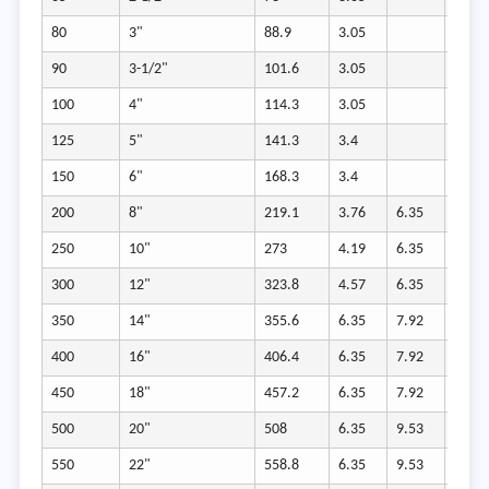
80
3"
88.9
3.05
4.78
90
3-1/2"
101.6
3.05
4.78
100
4"
114.3
3.05
4.78
125
5"
141.3
3.4
150
6"
168.3
3.4
200
8"
219.1
3.76
6.35
7.04
250
10"
273
4.19
6.35
7.8
300
12"
323.8
4.57
6.35
8.38
350
14"
355.6
6.35
7.92
9.53
400
16"
406.4
6.35
7.92
9.53
450
18"
457.2
6.35
7.92
11.13
500
20"
508
6.35
9.53
12.7
550
22"
558.8
6.35
9.53
12.7