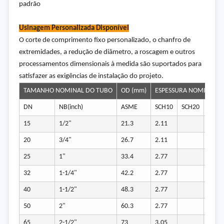
padrão
Usinagem Personalizada Disponível
O corte de comprimento fixo personalizado, o chanfro de
extremidades, a redução de diâmetro, a roscagem e outros
processamentos dimensionais à medida são suportados para
satisfazer as exigências de instalação do projeto.
TAMANHO NOMINAL DO TUBO
OD (mm)
ESPESSURA NOMINAL D
DN
NB(inch)
ASME
SCH10
SCH20
SCH3
15
1/2"
21.3
2.11
2.41
20
3/4"
26.7
2.11
2.41
25
1"
33.4
2.77
2.9
32
1-1/4"
42.2
2.77
2.97
40
1-1/2"
48.3
2.77
3.18
50
2"
60.3
2.77
3.18
65
2-1/2"
73
3.05
4.78