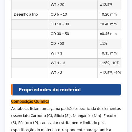
WT > 20
±12.5%
Desenho a frio
OD 6 ~ 10
±0.20 mm
OD 10 ~ 30
±0.40 mm
OD 30 ~ 50
±0.45 mm
OD > 50
±1%
WT ≤ 1
±0.15 mm
WT 1 ~ 3
+15%, -10%
WT > 3
+12.5%, -10%
Propriedades do material
Composição Química
As tabelas listam uma gama padrão especificada de elementos
essenciais: Carbono (C), Silício (Si), Manganês (Mn), Enxofre
(S), Fósforo (P), cada valor estritamente limitado pela
especificação do material correspondente para garantir a