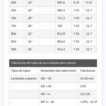
600
24"
609.6
6.35
9.53
14.27
650
26"
660.4
7.92
12.7
700
28"
711.2
7.92
12.7
15.88
750
30"
762
7.92
12.7
15.88
800
32"
812.8
7.92
12.7
15.88
850
34"
863.6
7.92
12.7
15.88
900
36"
914.4
7.92
12.7
15.88
Tolerâncias de tubos de aço carbono sem costura
Tipos de tubos
Dimensões dos tubos (mm)
Tolerâncias
Laminado a quente
OD < 50
±0.50 mm
OD ≥ 50
±1%
WT < 4
±12.5%
WT 4 ~ 20
+15%, -12.5%