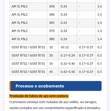
API 5L PSL2
X56
0.24
-
1.4
API 5L PSL2
X60
0.24
-
1.4
API 5L PSL2
X65
0.24
-
1.4
API 5L PSL2
X70
0.24
-
1.4
API 5L PSL2
X80
0.24
-
1.4
GOST 8732 / GOST 8731
10
≤0.12
0.17–0.37
0.35–0.6
GOST 8732 / GOST 8731
20
0.17–0.24
0.17–0.37
0.35–0.6
GOST 8732 / GOST 8731
35
0.32–0.40
0.17–0.37
0.50–0.8
GOST 8732 / GOST 8731
45
0.42–0.50
0.17–0.37
0.50–0.8
Processo e acabamento
Produção de tubos de aço sem costura:
O processo começa com rodadas de aço sólido, ou tarugos,
sendo cortados em um comprimento especificado e enviados