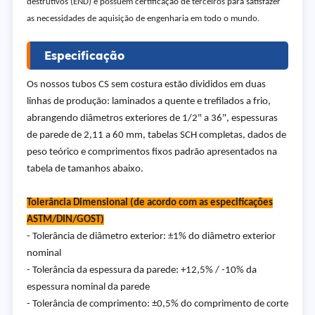
destrutivos (END) e possuem certificação de terceiros para satisfazer
as necessidades de aquisição de engenharia em todo o mundo.
Especificação
Os nossos tubos CS sem costura estão divididos em duas
linhas de produção: laminados a quente e trefilados a frio,
abrangendo diâmetros exteriores de 1/2" a 36", espessuras
de parede de 2,11 a 60 mm, tabelas SCH completas, dados de
peso teórico e comprimentos fixos padrão apresentados na
tabela de tamanhos abaixo.
Tolerância Dimensional (de acordo com as especificações
ASTM/DIN/GOST)
- Tolerância de diâmetro exterior: ±1% do diâmetro exterior
nominal
- Tolerância da espessura da parede: +12,5% / -10% da
espessura nominal da parede
- Tolerância de comprimento: ±0,5% do comprimento de corte