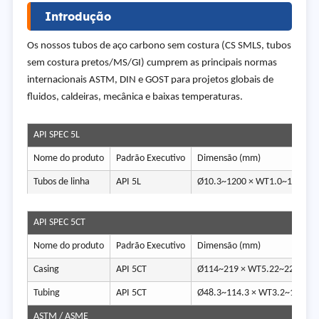
Introdução
Os nossos tubos de aço carbono sem costura (CS SMLS, tubos
sem costura pretos/MS/GI) cumprem as principais normas
internacionais ASTM, DIN e GOST para projetos globais de
fluidos, caldeiras, mecânica e baixas temperaturas.
API SPEC 5L
Nome do produto
Padrão Executivo
Dimensão (mm)
C
Tubos de linha
API 5L
Ø10.3~1200 × WT1.0~120
A
API SPEC 5CT
Nome do produto
Padrão Executivo
Dimensão (mm)
C
Casing
API 5CT
Ø114~219 × WT5.22~22
J
Tubing
API 5CT
Ø48.3~114.3 × WT3.2~16
J
ASTM / ASME