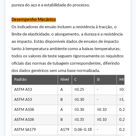
pureza do aço e a estabilidade do processo.
Desempenho Mecânico
Os indicadores de ensaio incluem a resistência à tracção, o
limite de elasticidade, o alongamento, a dureza e a resistência
ao impacto. Estão disponíveis dados de ensaios de impacto
tanto à temperatura ambiente como a baixas temperaturas;
todos os valores de teste seguem rigorosamente os requisitos
oficiais das normas de tubagem correspondentes, diferindo
dos dados genéricos sem uma base normalizada.
Padrão
Nível
C
Si
Mn
ASTM A53
A
≤0.25
-
≤0.95
ASTM A53
B
≤0.30
-
≤1.20
ASTM A106
A
≤0.30
≥0.10
0.29–1.0
ASTM A106
B
≤0.35
≥0.10
0.29–1.0
ASTM SA179
A179
0.06–0.18
-
0.27–0.6