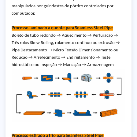
manipulados por guindastes de pórtico controlados por
computador.
Processo laminado a quente para Seamless Steel Pipe
Boleto de tubo redondo → Aquecimento → Perfuração →
Três rolos Skew Rolling, rolamento contínuo ou extrusão →
Pipe Destacamento → Micro Tensão Dimensionamento ou
Redução → Arrefecimento → Endireitamento → Teste
hidrostático ou Inspeção → Marcação → Armazenagem
Processo estirado a frio para Seamless Steel Pipe