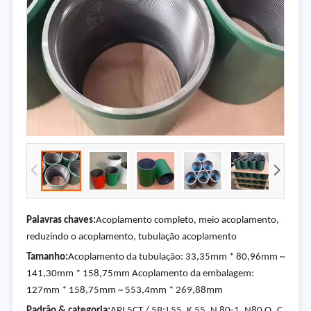
Palavras chaves:
Acoplamento completo, meio acoplamento,
reduzindo o acoplamento, tubulação acoplamento
Tamanho:
Acoplamento da tubulação: 33,35mm * 80,96mm ~
141,30mm * 158,75mm Acoplamento da embalagem:
127mm * 158,75mm ~ 553,4mm * 269,88mm
Padrão & categoria:
API 5CT / 5B;J 55, K 55, N 80-1, N80 Q, C