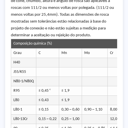
de cone, chumbo, altura e ângulo de rosca são aplicáveis a
roscas com 111/2 ou menos voltas por polegada. (111/2 ou
menos voltas por 25,4mm). Todas as dimensões de rosca
mostradas sem tolerâncias estão relacionadas à base do
projeto de conexão e não estão sujeitas a medição para
determinar a aceitação ou rejeição do produto.
Composição química (%)
Grau
C
Mn
Mo
Cr
H40
J55/K55
N80-1/N80Q
R95
≤ 0,45 ᶜ
≤ 1,9
L80
≤ 0,43
≤ 1,9
L80-1
≤ 0,15
0,30 ~ 0,60
0,90 ~ 1,10
8,00 ~ 10,0
L80-13Cr
0,15 ~ 0,22
0,25 ~ 1,00
12,0 ~ 14,0