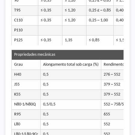
90
≤ 0,35
≤ 1,20
0,25 £ ~ 0,85
≤ 1,50
T95
≤ 0,35
≤ 1,20
0,25 £ ~ 0,85
0,40 ~ 1,50
C110
≤ 0,35
≤ 1,20
0,25 ~ 1,00
0,40 ~ 0,15
P110
P125
≤ 0,35
1,35
≤ 0,85
≤ 1,50
Propriedades mecânicas
Grau
Alongamento total sob carga (%)
Rendimento força
H40
0,5
276 ~ 552
J55
0,5
379 ~ 552
K55
0,5
379 ~ 552
N80-1/N80Q
0,5/0,5
552 ~ 758/552 ~ 7
R95
0,5
655
L80
0,5
552
L80-1/L80-9Cr
0,5
552