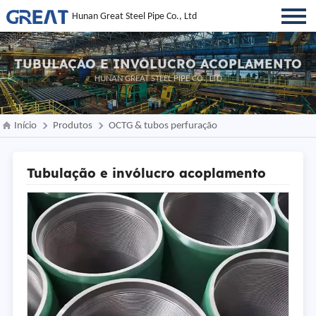
Hunan Great Steel Pipe Co., Ltd
TUBULAÇÃO E INVÓLUCRO ACOPLAMENTO
HUNAN GREAT STEEL PIPE CO., LTD
Início
Produtos
OCTG & tubos perfuração
Tubulação e invólucro acoplamento