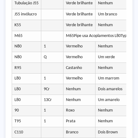
Tubulação J55
Verde brilhante
Nenhum
J55 invólucro
Verde brilhante
Um branco
K55
Verde brilhante
Nenhum
M65
M65Pipe usa Acoplamentos L80Type 1
N80
1
Vermelho
Nenhum
N80
Q
Vermelho
Um verde
R95
Castanho
Nenhum
L80
1
Vermelho
Um marrom
L80
9Cr
Nenhum
Dois amarelos
L80
13Cr
Nenhum
Um amarelo
90
1
Roxo
Nenhum
T95
1
Prata
Nenhum
C110
Branco
Dois Brown