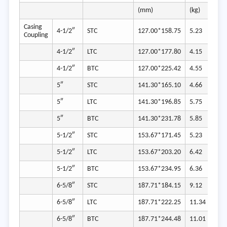
(mm)
(kg)
Casing
Tu
4-1/2″
STC
127.00*158.75
5.23
Coupling
Co
4-1/2″
LTC
127.00*177.80
4.15
4-1/2″
BTC
127.00*225.42
4.55
5″
STC
141.30*165.10
4.66
5″
LTC
141.30*196.85
5.75
5″
BTC
141.30*231.78
5.85
5-1/2″
STC
153.67*171.45
5.23
5-1/2″
LTC
153.67*203.20
6.42
5-1/2″
BTC
153.67*234.95
6.36
6-5/8″
STC
187.71*184.15
9.12
6-5/8″
LTC
187.71*222.25
11.34
6-5/8″
BTC
187.71*244.48
11.01