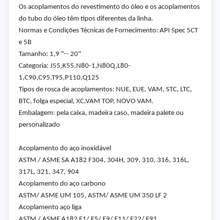
Os acoplamentos do revestimento do óleo e os acoplamentos
do tubo do óleo têm tipos diferentes da linha.
Normas e Condições Técnicas de Fornecimento: API Spec 5CT
e 5B
Tamanho: 1,9 "-- 20"
Categoria: J55,K55,N80-1,N80Q,L80-
1,C90,C95,T95,P110,Q125
Tipos de rosca de acoplamentos: NUE, EUE, VAM, STC, LTC,
BTC, folga especial, XC,VAM TOP, NOVO VAM.
Embalagem: pela caixa, madeira caso, madeira palete ou
personalizado
Acoplamento do aço inoxidável
ASTM / ASME SA A182 F304, 304H, 309, 310, 316, 316L,
317L, 321, 347, 904
Acoplamento do aço carbono
ASTM/ ASME UM 105, ASTM/ ASME UM 350 LF 2
Acoplamento aço liga
ASTM / ASME A182 F1/ F5/ F9/ F11/ F22/ F91