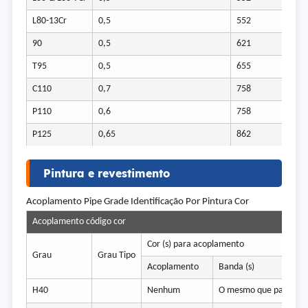
L80-13Cr
0,5
552
90
0,5
621
T95
0,5
655
C110
0,7
758
P110
0,6
758
P125
0,65
862
Pintura e revestimento
Acoplamento Pipe Grade Identificação Por Pintura Cor
Acoplamento código cor
Cor (s) para acoplamento
Grau
Grau Tipo
Acoplamento
Banda (s)
H40
Nenhum
O mesmo que para a t