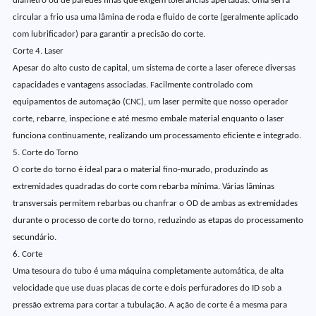
diâmetro ou de paredes finas que exigem tolerâncias apertadas. Uma serra
circular a frio usa uma lâmina de roda e fluido de corte (geralmente aplicado
com lubrificador) para garantir a precisão do corte.
Corte 4. Laser
Apesar do alto custo de capital, um sistema de corte a laser oferece diversas
capacidades e vantagens associadas. Facilmente controlado com
equipamentos de automação (CNC), um laser permite que nosso operador
corte, rebarre, inspecione e até mesmo embale material enquanto o laser
funciona continuamente, realizando um processamento eficiente e integrado.
5. Corte do Torno
O corte do torno é ideal para o material fino-murado, produzindo as
extremidades quadradas do corte com rebarba mínima. Várias lâminas
transversais permitem rebarbas ou chanfrar o OD de ambas as extremidades
durante o processo de corte do torno, reduzindo as etapas do processamento
secundário.
6. Corte
Uma tesoura do tubo é uma máquina completamente automática, de alta
velocidade que use duas placas de corte e dois perfuradores do ID sob a
pressão extrema para cortar a tubulação. A ação de corte é a mesma para