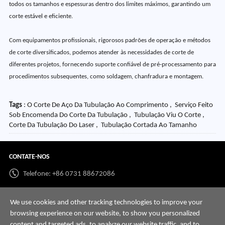
todos os tamanhos e espessuras dentro dos limites máximos, garantindo um
corte estável e eficiente.
Com equipamentos profissionais, rigorosos padrões de operação e métodos
de corte diversificados, podemos atender às necessidades de corte de
diferentes projetos, fornecendo suporte confiável de pré-processamento para
procedimentos subsequentes, como soldagem, chanfradura e montagem.
Tags
: O Corte De Aço Da Tubulação Ao Comprimento , Serviço Feito
Sob Encomenda Do Corte Da Tubulação , Tubulação Viu O Corte ,
Corte Da Tubulação Do Laser , Tubulação Cortada Ao Tamanho
CONTATE-NOS
Telefone: +86 0731 88672086
Whatsapp:
+86 198 7313 7997
We use cookies and other tracking technologies to improve your
E-mail:
info@hnssd.com
browsing experience on our website, to show you personalized
content and targeted ads, to analyze our website traffic, and to