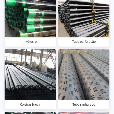
Invólucro
Tubo perfuração
Coleiras broca
Tubo ranhurado