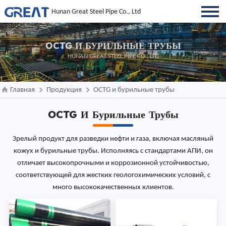
Hunan Great Steel Pipe Co., Ltd
OCTG И БУРИЛЬНЫЕ ТРУБЫ
HUNAN GREAT STEEL PIPE CO., LTD
Главная
Продукция
OCTG и бурильные трубы
OCTG И Бурильные Трубы
Зрелый продукт для разведки нефти и газа, включая масляный
кожух и бурильные трубы. Исполняясь с стандартами АПИ, он
отличает высокопрочными и коррозионной устойчивостью,
соответствующей для жестких геологохимических условий, с
много высококачественных клиентов.