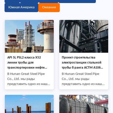
Южная Америка
Океании
API 5L PSL2 класса X52
Проект строительства
линии трубы для
электростанции стальной
транспортировки нефти
трубы б ранга АСТМ А106
промышленного проекта
безшовный
В Hunan Great Steel Pipe
В Hunan Great Steel Pipe
Co., Ltd. мы рады
Co., Ltd. мы рады
представить одно из наших
представить одно из наших
недавних проектных
недавних проектных
применений-поставку
приложений-поставку
линейных труб
бесшовных стальных труб
международному клиенту.
международному клиенту.
Продукт: Линия
Продукт: Бесшовная