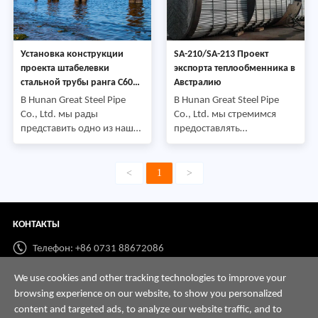
Трубопровод Стандарт: API
стальная труба Стандарт:
5L PSL2 Класс: X52
ASTM A106 Grade: Gr.
Внешний диаметр (OD): 16
Диаметр BOuter (OD): 42
дюймов и 20 дюймов
мм-273 ммТолщина стенки
Установка конструкции
SA-210/SA-213 Проект
Толщина стенки (T. К.): 9,53
(TK): 3,38 мм-8,18 мм Qu
проекта штабелевки
экспорта теплообменника в
мм/16,66 мм Количество
стальной трубы ранга С60
Австралию
АПИ 5Л оффшорная
В Hunan Great Steel Pipe
В Hunan Great Steel Pipe
Co., Ltd. мы рады
Co., Ltd. мы стремимся
представить одно из наших
предоставлять
недавних проектных
высококачественные
применений-поставку свай
решения для глобальных
стальных труб
промышленных
<
1
>
международному клиенту.
применений. Мы угожены
Продукт: Стальная труба
представить одно из наших
PilingStandard: API 5LGrade:
недавних применений
КОНТАКТЫ
X60Наружный диаметр
проекта включая
(OD): 273 мм Толщина
компоненты
Телефон: +86 0731 88672086
стенки (T. К.): 12,7
теплообменника
ммКоличество: 5420 тонн
поставленные к Австралии.
Whatsapp:
+86 198 7313 7997
We use cookies and other tracking technologies to improve your
Через
Всюду по этому проекту,
browsing experience on our website, to show you personalized
мы поддерживали строгое
Email:
info@hnssd.com
content and targeted ads, to analyze our website traffic, and to
конт