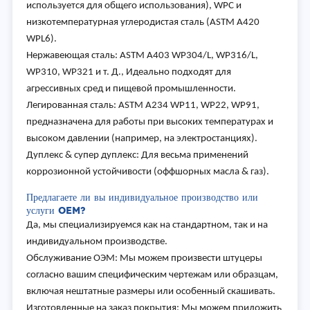
используется для общего использования), WPC и
низкотемпературная углеродистая сталь (ASTM A420
WPL6).
Нержавеющая сталь: ASTM A403 WP304/L, WP316/L,
WP310, WP321 и т. Д., Идеально подходят для
агрессивных сред и пищевой промышленности.
Легированная сталь: ASTM A234 WP11, WP22, WP91,
предназначена для работы при высоких температурах и
высоком давлении (например, на электростанциях).
Дуплекс & супер дуплекс: Для весьма применений
коррозионной устойчивости (оффшорных масла & газ).
Предлагаете ли вы индивидуальное производство или
услуги OEM?
Да, мы специализируемся как на стандартном, так и на
индивидуальном производстве.
Обслуживание ОЭМ: Мы можем произвести штуцеры
согласно вашим специфическим чертежам или образцам,
включая нештатные размеры или особенный скашивать.
Изготовленные на заказ покрытия: Мы можем приложить