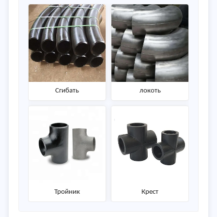
Сгибать
локоть
Тройник
Крест