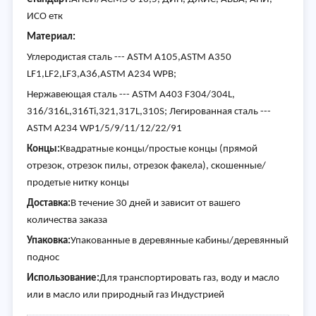
ИСО етк
Материал:
Углеродистая сталь --- ASTM A105,ASTM A350
LF1,LF2,LF3,A36,ASTM A234 WPB;
Нержавеющая сталь --- ASTM A403 F304/304L,
316/316L,316Ti,321,317L,310S; Легированная сталь ---
ASTM A234 WP1/5/9/11/12/22/91
Концы:
Квадратные концы/простые концы (прямой
отрезок, отрезок пилы, отрезок факела), скошенные/
продетые нитку концы
Доставка:
В течение 30 дней и зависит от вашего
количества заказа
Упаковка:
Упакованные в деревянные кабины/деревянный
поднос
Использование:
Для транспортировать газ, воду и масло
или в масло или природный газ Индустрией