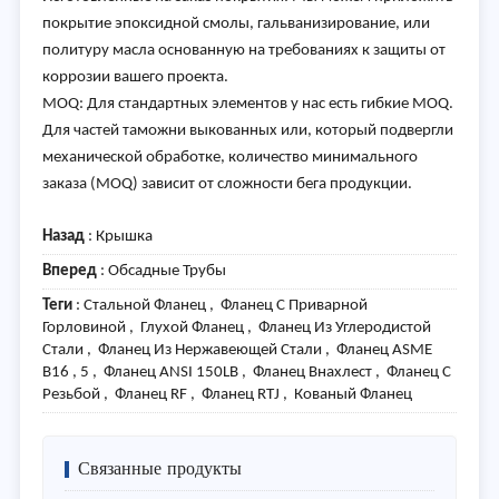
покрытие эпоксидной смолы, гальванизирование, или
политуру масла основанную на требованиях к защиты от
коррозии вашего проекта.
MOQ: Для стандартных элементов у нас есть гибкие MOQ.
Для частей таможни выкованных или, который подвергли
механической обработке, количество минимального
заказа (MOQ) зависит от сложности бега продукции.
Назад
:
Крышка
Вперед
:
Обсадные Трубы
Теги
: Стальной Фланец , Фланец С Приварной
Горловиной , Глухой Фланец , Фланец Из Углеродистой
Стали , Фланец Из Нержавеющей Стали , Фланец ASME
B16 , 5 , Фланец ANSI 150LB , Фланец Внахлест , Фланец С
Резьбой , Фланец RF , Фланец RTJ , Кованый Фланец
Связанные продукты