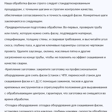
Наша обработка фаски строго следует стандартизированным
процедурам, с точными шагами и строгим контролем качества,
обеспечивая согласованность и точность каждой фаски. Конкретные шаги
заключаются в следующем:
-Предварительная подготовка обработки: Во-первых, проверьте трубу
или плиту, которую нужно снять фаску, подтвердите материал,
спецификации, толщину стены, и сваривая требования, и высчитайте угол
скоса, глубину паза, и другие ключевые параметры согласно чертежам
проекта. Удалите заусенцы, оклина, масляные пятна и другие
загрязнения на конце трубы, чтобы не повлиять на эффект скашивания и
качество сварки.
-Крепление заготовки: закрепите заготовку на профессиональном
оборудовании для снять фаски (станок с ЧПУ, переносной станок для
скашивания фаски и т. Д.) С помощью зажимов, тисков и других
крепежных инструментов и отрегулируйте положение для выравнивания
с обрабатывающим центром, гарантируя, что заготовка не смещается во
время обработки.
-Отладка оборудования: отладка оборудования для скашивания фаски,
установка заданного угла наклона, глубины канавки, скорости обработки