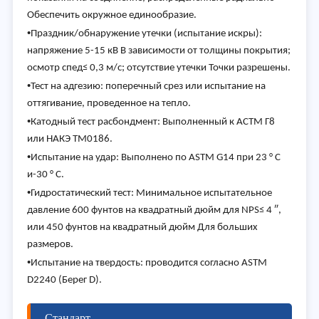
Обеспечить окружное единообразие.
•
Праздник/обнаружение утечки (испытание искры):
напряжение 5-15 кВ В зависимости от толщины покрытия;
осмотр спед≤ 0,3 м/с; отсутствие утечки Точки разрешены.
•
Тест на адгезию: поперечный срез или испытание на
оттягивание, проведенное на тепло.
•
Катодный тест расбондмент: Выполненный к АСТМ Г8
или НАКЭ ТМ0186.
•
Испытание на удар: Выполнено по ASTM G14 при 23 ° C
и-30 ° C.
•
Гидростатический тест: Минимальное испытательное
давление 600 фунтов на квадратный дюйм для NPS≤ 4 ″,
или 450 фунтов на квадратный дюйм Для больших
размеров.
•
Испытание на твердость: проводится согласно ASTM
D2240 (Берег D).
Стандарт