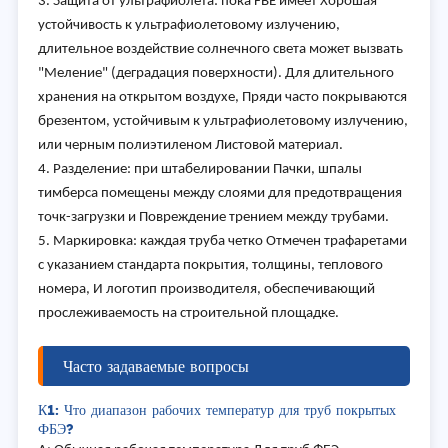
3. Защита от ультрафиолета: пока FBE имеет Хорошая
устойчивость к ультрафиолетовому излучению,
длительное воздействие солнечного света может вызвать
"Меление" (деградация поверхности). Для длительного
хранения на открытом воздухе, Пряди часто покрываются
брезентом, устойчивым к ультрафиолетовому излучению,
или черным полиэтиленом Листовой материал.
4. Разделение: при штабелировании Пачки, шпалы
тимберса помещены между слоями для предотвращения
точк-загрузки и Повреждение трением между трубами.
5. Маркировка: каждая труба четко Отмечен трафаретами
с указанием стандарта покрытия, толщины, теплового
номера, И логотип производителя, обеспечивающий
прослеживаемость на строительной площадке.
Часто задаваемые вопросы
К1: Что диапазон рабочих температур для труб покрытых
ФБЭ?