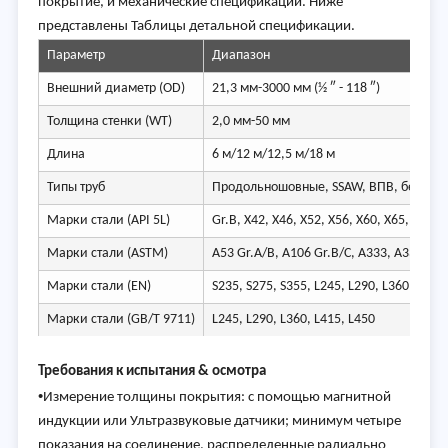
покрытие, и механические спецификации. Ниже
представлены Таблицы детальной спецификации.
Параметр
Диапазон
Внешний диаметр (OD)
21,3 мм-3000 мм (½ ″ - 118 ″)
Толщина стенки (WT)
2,0 мм-50 мм
Длина
6 м/12 м/12,5 м/18 м
Типы труб
Продольношовные, SSAW, ВПВ, бесшов
Марки стали (API 5L)
Gr.B, X42, X46, X52, X56, X60, X65, X70 (
Марки стали (ASTM)
A53 Gr.A/B, A106 Gr.B/C, A333, A335
Марки стали (EN)
S235, S275, S355, L245, L290, L360, L415
Марки стали (GB/T 9711)
L245, L290, L360, L415, L450
Требования к испытания & осмотра
•
Измерение толщины покрытия: с помощью магнитной
индукции или Ультразвуковые датчики; минимум четыре
показания на соединение, распределенные радиально