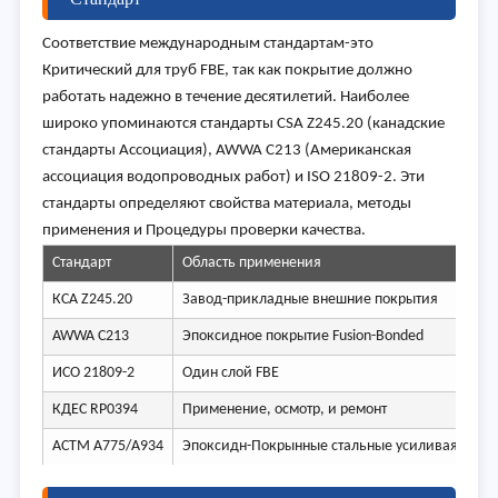
Соответствие международным стандартам-это
Критический для труб FBE, так как покрытие должно
работать надежно в течение десятилетий. Наиболее
широко упоминаются стандарты CSA Z245.20 (канадские
стандарты Ассоциация), AWWA C213 (Американская
ассоциация водопроводных работ) и ISO 21809-2. Эти
стандарты определяют свойства материала, методы
применения и Процедуры проверки качества.
Стандарт
Область применения
КСА Z245.20
Завод-прикладные внешние покрытия
AWWA C213
Эпоксидное покрытие Fusion-Bonded
ИСО 21809-2
Один слой FBE
КДЕС RP0394
Применение, осмотр, и ремонт
АСТМ А775/А934
Эпоксидн-Покрынные стальные усиливая адвок