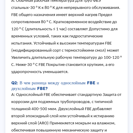
A: Обычная рабочая температура Для труб ФБЭ
стальных-30 ° К к 80 ° К для непрерывного обслуживания.
FBE общего назначения имеет верхний нагрев Предел
сопротивления 80 ° C. Кратковременное воздействие до
120 ° C (длительность ≤ 1 час) составляет Допустимо для
временных условий, таких как гидростатические
испытания. Устойчивый к высоким температурам FBE
(модифицированный сорт с термостойкими смол) может
Увеличить длительную рабочую температуру до 100-120 °
C. Ниже-30 ° C FBE Покрытие становится хрупким, а его
ударопрочность уменьшается.
Q2: В чем разница между однослойным FBE и
двухслойным FBE?
A: Однослойный FBE обеспечивает стандартную Защита от
коррозии для подземных трубопроводов, с типичной
толщиной 400-500 мкм. Двухслойный FBE добавляет
второй эпоксидный слой или устойчивый к истиранию
верхний слой (ARO) Применяется мокрым на влажном,
обеспечивая повышенную механическую защиту и