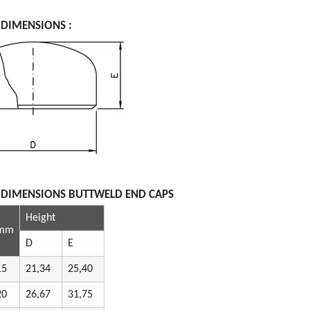
 DIMENSIONS :
 DIMENSIONS BUTTWELD END CAPS
Height
mm
D
E
15
21,34
25,40
20
26,67
31,75