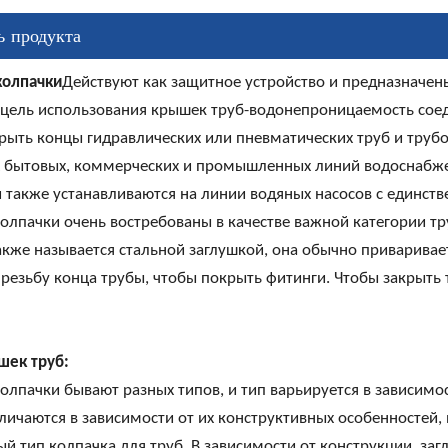
ь продукта
колпачки
Действуют как защитное устройство и предназначе
 цель использования крышек труб-водонепроницаемость соед
рыть концы гидравлических или пневматических труб и трубо
х бытовых, коммерческих и промышленных линий водоснабже
ни также устанавливаются на линии водяных насосов с единс
олпачки очень востребованы в качестве важной категории т
кже называется стальной заглушкой, она обычно приваривает
езьбу конца трубы, чтобы покрыть фитинги. Чтобы закрыть т
шек труб:
олпачки бывают разных типов, и тип варьируется в зависимо
личаются в зависимости от их конструктивных особенностей, 
й тип колпачка для труб. В зависимости от конструкции, за