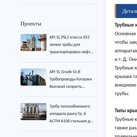
Детал
Проекты
Трубные 
Основная
API 5L PSL2 класса X52
чтобы зак
линии трубы для
аппарата
транспортировки нефти
и т. Д. О
промышленного проекта
Трубные к
API 5L Grade Gr.B
крышка та
Трубопроводы Катушки
внешнюю р
Высокая скорость
трубы.
установки
промышленного проекта
Труба теплообменного
Типы кры
аппарата ранга Гр. Б
Трубные к
АСТМ А106 стальная для
также раз
промышленного проекта
боилера
правильны