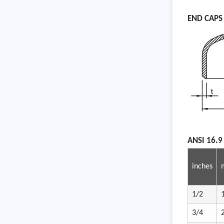
END C
APS
ANSI
16.9
inches
1/2
3/4