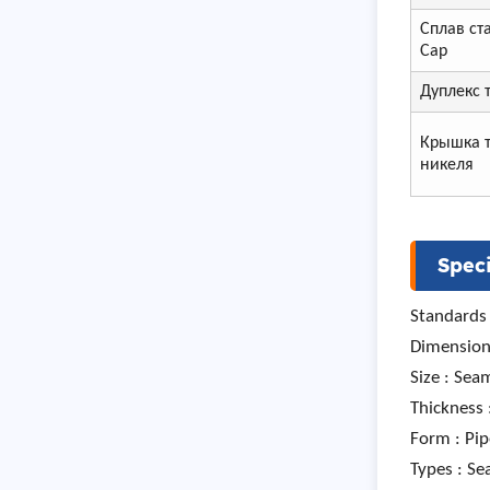
Сплав ст
Cap
Дуплекс 
Крышка т
никеля
Speci
Standards
Dimension 
Size : Se
Thickness 
Form : Pip
Types : Se