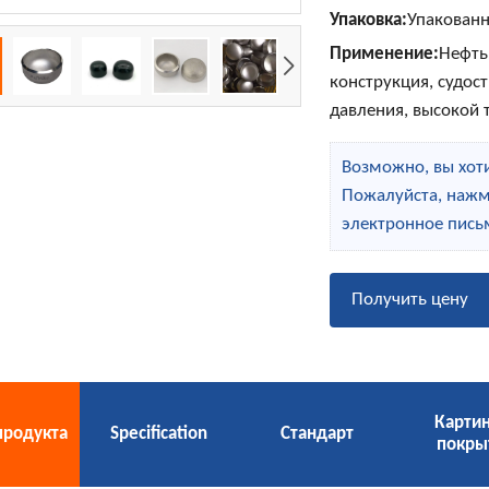
Упаковка:
Упакованн
Применение:
Нефть
конструкция, судост
давления, высокой 
Возможно, вы хоти
Пожалуйста, нажм
электронное пись
Получить цену
Карти
продукта
Specification
Стандарт
покры