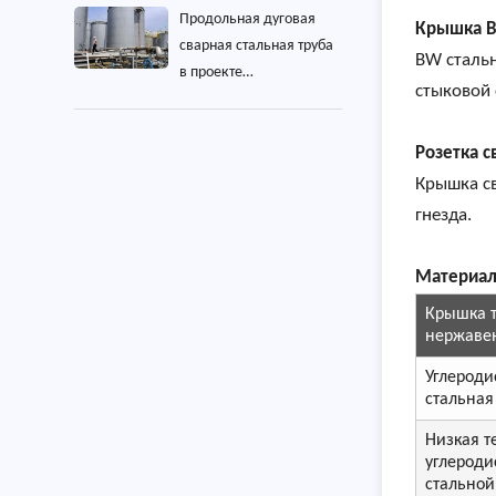
Продольная дуговая
Крышка B
сварная стальная труба
BW стальн
в проекте
стыковой 
промышленного
строительства
Розетка с
Крышка св
гнезда.
Материал
Крышка 
нержаве
Углероди
стальная
Низкая т
углероди
стальной