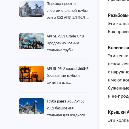
Переход проекта
энергии стальной трубы
Резьбовы
ранга С52 АПИ 5Л ПСЛ 2
Эти колпа
безшовный
Как прави
API 5L PSL1 Grade Gr.B
Продольношовные
Коническ
стальные трубы
Эти кепки
Оффшорный проект
использов
строительства
API 5L PSL2 класс L360NS
с наружно
бесшовные трубы и
имеют кон
фитинги для
Суженные 
строительного проекта
и не-прод
Труба ранга X65 API 5L
PSL2 безшовная
Крышки Ан
стальная для жидкого
Эти колпа
проекта перехода