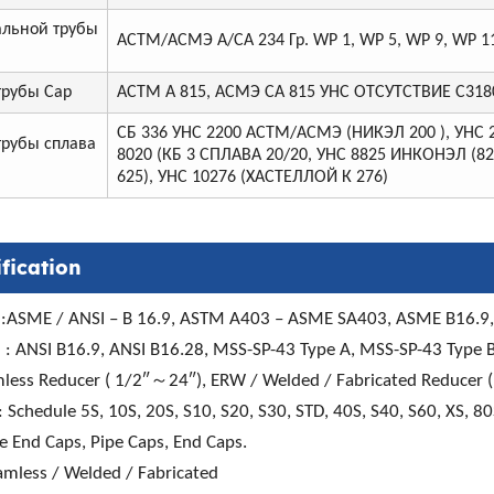
альной трубы
АСТМ/АСМЭ А/СА 234 Гр. WP 1, WP 5, WP 9, WP 11
трубы Cap
АСТМ А 815, АСМЭ СА 815 УНС ОТСУТСТВИЕ С31803
СБ 336 УНС 2200 АСТМ/АСМЭ (НИКЭЛ 200 ), УНС 2
рубы сплава
8020 (КБ 3 СПЛАВА 20/20, УНС 8825 ИНКОНЭЛ (82
625), УНС 10276 (ХАСТЕЛЛОЙ К 276)
fication
 :ASME / ANSI – B 16.9, ASTM A403 – ASME SA403, ASME B16.9
: ANSI B16.9, ANSI B16.28, MSS-SP-43 Type A, MSS-SP-43 Type B,
amless Reducer ( 1/2″～24″), ERW / Welded / Fabricated Reducer
: Schedule 5S, 10S, 20S, S10, S20, S30, STD, 40S, S40, S60, XS, 8
e End Caps, Pipe Caps, End Caps.
amless / Welded / Fabricated