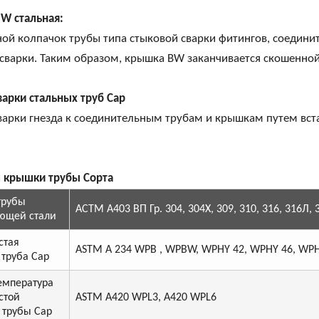
W стальная:
ой колпачок трубы типа стыковой сварки фитингов, соедини
сварки. Таким образом, крышка BW заканчивается скошенной
варки стальных труб Cap
арки гнезда к соединительным трубам и крышкам путем вста
 крышки трубы Сорта
трубы
АСТМ А403 ВП Гр. 304, 304Х, 309, 310, 316, 316Л, 
ющей стали
стая
ASTM A 234 WPB , WPBW, WPHY 42, WPHY 46, WPH
 труба Cap
емпература
стой
ASTM A420 WPL3, A420 WPL6
 трубы Cap