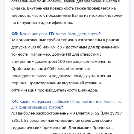
оставленный хонинговкой, важен для удержания масла и
Смазка. Внутренняя поверхность также проверяется на
твердость, часто с показаниями Взяты из нескольких точек
по окружности идентификатора.
Q3: Какие допуски ID могут быть достигнуты?
А: Хонингованные трубки типично изготовлены К рангов
допуска ИСО Х8 или Х9, с Х7 доступным для применений
точности. Например, допуск H8 для отверстия с
внутренним диаметром 100 мм означает изменение
Приблизительно ± 0054 мм, обеспечивая
последовательную и надежную посадку уплотнения
поршня, Предотвращение внутренней утечки и
оптимизация производительности цилиндра.
К4: Какие материалы наиболее обыкновенно использованы
для хонингованных трубок?
A: Наиболее распространенным является ST52 (DIN 2391 /
E355). Высокопрочная углеродистая сталь для общих
гидравлических применений. Для высших Прочность,