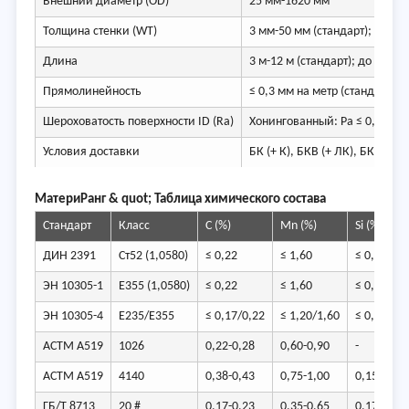
Внешний диаметр (OD)
25 мм-1620 мм
Толщина стенки (WT)
3 мм-50 мм (стандарт); до 8
Длина
3 м-12 м (стандарт); до 18 м 
Прямолинейность
≤ 0,3 мм на метр (стандарт); 
Шероховатость поверхности ID (Ra)
Хонингованный: Ра ≤ 0,4-0,8 м
Условия доставки
БК (+ К), БКВ (+ ЛК), БКС (+ СР
Матери
Ранг & quot; Таблица химического состава
Стандарт
Класс
С (%)
Mn (%)
Si (%)
ДИН 2391
Ст52 (1,0580)
≤ 0,22
≤ 1,60
≤ 0,55
ЭН 10305-1
E355 (1,0580)
≤ 0,22
≤ 1,60
≤ 0,55
ЭН 10305-4
E235/E355
≤ 0,17/0,22
≤ 1,20/1,60
≤ 0,35/0,
АСТМ А519
1026
0,22-0,28
0,60-0,90
-
АСТМ А519
4140
0,38-0,43
0,75-1,00
0,15-0,35
ГБ/Т 8713
20 #
0,17-0,23
0,35-0,65
0,17-0,37