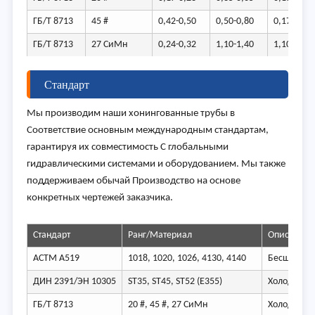
ГБ/Т 8713
45 #
0,42-0,50
0,50-0,80
0,17-0,37
ГБ/Т 8713
27 СиМн
0,24-0,32
1,10-1,40
1,10-1,40
Стандарт
Мы производим наши хонингованные трубы в
Соответствие основным международным стандартам,
гарантируя их совместимость С глобальными
гидравлическими системами и оборудованием. Мы также
поддерживаем обычай Производство на основе
конкретных чертежей заказчика.
Стандарт
Ранг/Материал
Описание
АСТМ А519
1018, 1020, 1026, 4130, 4140
Бесшовная 
ДИН 2391/ЭН 10305
ST35, ST45, ST52 (E355)
Холодный-н
ГБ/Т 8713
20 #, 45 #, 27 СиМн
Холодный-