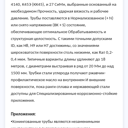
4140, К45Э (КК45), и 27 СиМн, выбранные основанный на
необходимом Прочность, ударная вязкость и рабочее
давление. Трубы поставляются в Нормализованное (+ N)
или снято напряжение (BK + S) состояние,
обеспечивающее оптимальное Обрабатываемость и
структурная целостность. С такими точными допусками
ID, как H8, H9 или H7 достижимы, со значениями
шероховатости поверхности столь низкими, как Ra≤ 0,2-
0,4 мкм. Типичные варианты длины удлиняют до 18
метров, с диаметрами выстраивая в ряд от 20 Мм до над
1500 мм. Трубки стали углерода получают ржавчин-
профилактическое масло на внутреннем И внешние
поверхности, пока ранги сплава и нержавеющей стали
доступны для Специализированные коррозионно-стойкие
приложения.
Приложения:
•
Хонингованные трубы являются незаменимыми