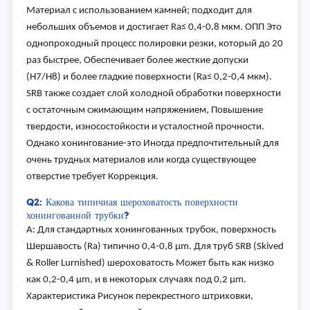
Материал с использованием камней; подходит для
небольших объемов и достигает Ra≤ 0,4-0,8 мкм. ОПП Это
однопроходный процесс полировки резки, который до 20
раз быстрее, Обеспечивает более жесткие допуски
(H7/H8) и более гладкие поверхности (Ra≤ 0,2-0,4 мкм).
SRB также создает слой холодной обработки поверхности
с остаточным сжимающим напряжением, Повышение
твердости, износостойкости и усталостной прочности.
Однако хонингование-это Иногда предпочтительный для
очень трудных материалов или когда существующее
отверстие требует Коррекция.
Q2: Какова типичная шероховатость поверхности
хонингованной трубки?
А: Для стандартных хонингованных трубок, поверхность
Шершавость (Ra) типично 0,4-0,8 µm. Для труб SRB (Skived
& Roller Lurnished) шероховатость Может быть как низко
как 0,2-0,4 µm, и в некоторых случаях под 0,2 µm.
Характеристика Рисунок перекрестного штриховки,