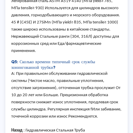
легированная сталь ASTM A519 4140 (МПа yield≥ 785,
МПа tensile≥ 930) Используется для цилиндров высокого
давления, горнодобывающего и морского оборудования.
45 # (C45E) И 27SiMn (МПа yield≥ 835, МПа tensile≥ 1000)
также широко использованы в китайские стандарты.
Нержавеющий Стальные ранги (304, 316Л) доступны для
коррозионных сред или Еда/фармацевтические
применения.
Q5: Сколько времени типичный срок службы
хонингованной трубки?
A: При правильном обслуживании гидравлической
системы (Чистое масло, правильные уплотнения,
отсутствие загрязнения), отточенная трубка прослужит От
10 до 20 лет или Больше. Прецизионная обработка
поверхности снижает износ уплотнения, продлевая срок
службы цилиндра. Регулярная инспекция f
Или забивание,
точечной коррозии или износ Рекомендуется.
Назад
:
Гидравлическая Стальная Труба