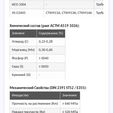
ИСО 3304
-
Трубки без
JIS G3445
СТКМ11А, СТКМ13А, СТКМ14А
Трубы из у
Химический состав (ранг АСТМ А519 1026):
Элемент
Содержание (%)
Углерод (C)
0,22-0,28
Марганец (Mn)
0,30-0,60
Фосфор (P)
≤ 0040
Сера (S)
≤ 0050
Кремний (Si)
-
Механический Свойства (DIN 2391 ST52 / E355):
Имущество
Значение
Прочность на растяжение (Rm)
≥ 640 МПа
Предел текучести (Re)
≥ 520 МПа