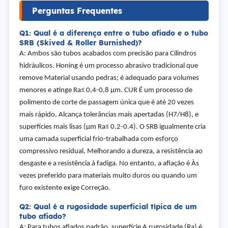
Perguntas Frequentes
Q1: Qual é a diferença entre o tubo afiado e o tubo
SRB (Skived & Roller Burnished)?
A: Ambos são tubos acabados com precisão para Cilindros
hidráulicos. Honing é um processo abrasivo tradicional que
remove Material usando pedras; é adequado para volumes
menores e atinge Ra≤ 0,4-0,8 µm. CUR É um processo de
polimento de corte de passagem única que é até 20 vezes
mais rápido, Alcança tolerâncias mais apertadas (H7/H8), e
superfícies mais lisas (µm Ra≤ 0.2-0.4). O SRB igualmente cria
uma camada superficial frio-trabalhada com esforço
compressivo residual, Melhorando a dureza, a resistência ao
desgaste e a resistência à fadiga. No entanto, a afiação é Às
vezes preferido para materiais muito duros ou quando um
furo existente exige Correção.
Q2: Qual é a rugosidade superficial típica de um
tubo afiado?
A: Para tubos afiados padrão, superfície A rugosidade (Ra) é