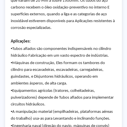
que variam de 20 Mm a sobre 1500mm. Os tubos do aço
carbono recebem o óleo oxidação-preventivo no interno E
superfícies externos, quando a liga e as categorias de aço
inoxidável estiverem disponíveis para Aplicações resistentes à
corrosão especializadas.
Aplicações:
•
Tubos afiados são componentes indispensáveis no cilindro
hidráulico Fabricação em um vasto espectro de indústrias.
•
Máquinas de construção, Eles formam os tambores do
cilindro para escavadeiras, escavadeiras, carregadeiras,
guindastes, e Disjuntores hidráulicos, operando em
ambientes ásperos, de alta carga.
•
Equipamentos agrícolas (tratores, colheitadeiras,
pulverizadores) depende de Tubos afiados para implementar
circuitos hidráulicos.
•
A manipulação material (empilhadeiras, plataformas aéreas
do trabalho) usa-as para Levantando e inclinando funções.
•
Engenharia naval (direção do navio, máquinas de convés)