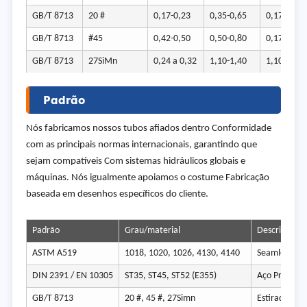
GB/T 8713
20 #
0,17-0,23
0,35-0,65
0,17-0,37
GB/T 8713
#45
0,42-0,50
0,50-0,80
0,17-0,37
GB/T 8713
27SiMn
0,24 a 0,32
1,10-1,40
1,10-1,40
Padrão
Nós fabricamos nossos tubos afiados dentro Conformidade
com as principais normas internacionais, garantindo que
sejam compatíveis Com sistemas hidráulicos globais e
máquinas. Nós igualmente apoiamos o costume Fabricação
baseada em desenhos específicos do cliente.
Padrão
Grau/material
Descrição
ASTM A519
1018, 1020, 1026, 4130, 4140
Seamless Car
DIN 2391 / EN 10305
ST35, ST45, ST52 (E355)
Aço Precisão 
GB/T 8713
20 #, 45 #, 27Simn
Estirado a fr