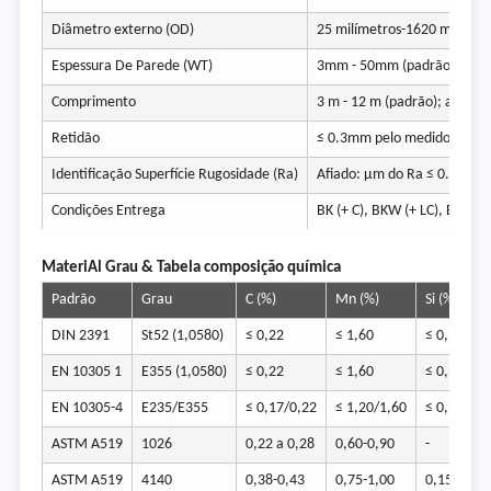
Diâmetro externo (OD)
25 milímetros-1620 milímet
Espessura De Parede (WT)
3mm - 50mm (padrão); até 
Comprimento
3 m - 12 m (padrão); até 18
Retidão
≤ 0.3mm pelo medidor (padr
Identificação Superfície Rugosidade (Ra)
Afiado: µm do Ra ≤ 0.4 - 0.8
Condições Entrega
BK (+ C), BKW (+ LC), BKS (+ 
Materi
Al Grau & Tabela composição química
Padrão
Grau
C (%)
Mn (%)
Si (%)
DIN 2391
St52 (1,0580)
≤ 0,22
≤ 1,60
≤ 0,55
EN 10305 1
E355 (1,0580)
≤ 0,22
≤ 1,60
≤ 0,55
EN 10305-4
E235/E355
≤ 0,17/0,22
≤ 1,20/1,60
≤ 0,35/0,5
ASTM A519
1026
0,22 a 0,28
0,60-0,90
-
ASTM A519
4140
0,38-0,43
0,75-1,00
0,15-0,35