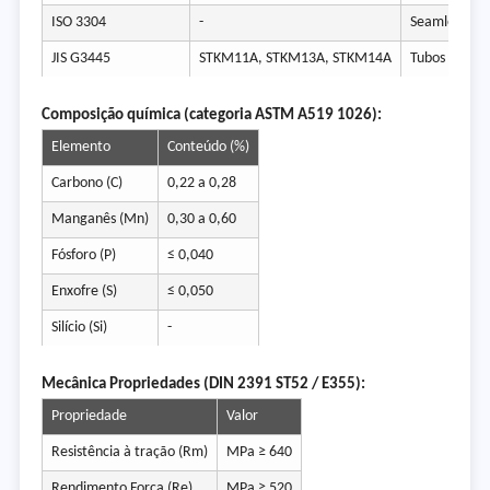
ISO 3304
-
Seamless pre
JIS G3445
STKM11A, STKM13A, STKM14A
Tubos De Aço
Composição química (categoria ASTM A519 1026):
Elemento
Conteúdo (%)
Carbono (C)
0,22 a 0,28
Manganês (Mn)
0,30 a 0,60
Fósforo (P)
≤ 0,040
Enxofre (S)
≤ 0,050
Silício (Si)
-
Mecânica Propriedades (DIN 2391 ST52 / E355):
Propriedade
Valor
Resistência à tração (Rm)
MPa ≥ 640
Rendimento Força (Re)
MPa ≥ 520