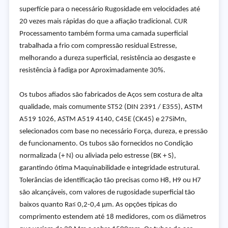
superfície para o necessário Rugosidade em velocidades até
20 vezes mais rápidas do que a afiação tradicional. CUR
Processamento também forma uma camada superficial
trabalhada a frio com compressão residual Estresse,
melhorando a dureza superficial, resistência ao desgaste e
resistência à fadiga por Aproximadamente 30%.
Os tubos afiados são fabricados de Aços sem costura de alta
qualidade, mais comumente ST52 (DIN 2391 / E355), ASTM
A519 1026, ASTM A519 4140, C45E (CK45) e 27SiMn,
selecionados com base no necessário Força, dureza, e pressão
de funcionamento. Os tubos são fornecidos no Condição
normalizada (+ N) ou aliviada pelo estresse (BK + S),
garantindo ótima Maquinabilidade e integridade estrutural.
Tolerâncias de identificação tão precisas como H8, H9 ou H7
são alcançáveis, com valores de rugosidade superficial tão
baixos quanto Ra≤ 0,2-0,4 µm. As opções típicas do
comprimento estendem até 18 medidores, com os diâmetros