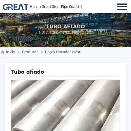
Hunan Great Steel Pipe Co., Ltd
TUBO AFIADO
HUNAN GREAT STEEL PIPE CO., LTD
Início
Produtos
Peças trocador calor
Tubo afiado