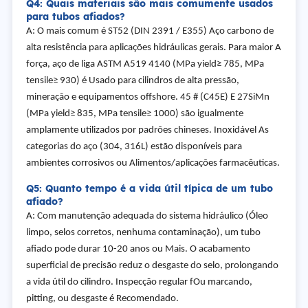
Q4: Quais materiais são mais comumente usados
para tubos afiados?
A: O mais comum é ST52 (DIN 2391 / E355) Aço carbono de
alta resistência para aplicações hidráulicas gerais. Para maior A
força, aço de liga ASTM A519 4140 (MPa yield≥ 785, MPa
tensile≥ 930) é Usado para cilindros de alta pressão,
mineração e equipamentos offshore. 45 # (C45E) E 27SiMn
(MPa yield≥ 835, MPa tensile≥ 1000) são igualmente
amplamente utilizados por padrões chineses. Inoxidável As
categorias do aço (304, 316L) estão disponíveis para
ambientes corrosivos ou Alimentos/aplicações farmacêuticas.
Q5: Quanto tempo é a vida útil típica de um tubo
afiado?
A: Com manutenção adequada do sistema hidráulico (Óleo
limpo, selos corretos, nenhuma contaminação), um tubo
afiado pode durar 10-20 anos ou Mais. O acabamento
superficial de precisão reduz o desgaste do selo, prolongando
a vida útil do cilindro. Inspecção regular f
Ou marcando,
pitting, ou desgaste é Recomendado.