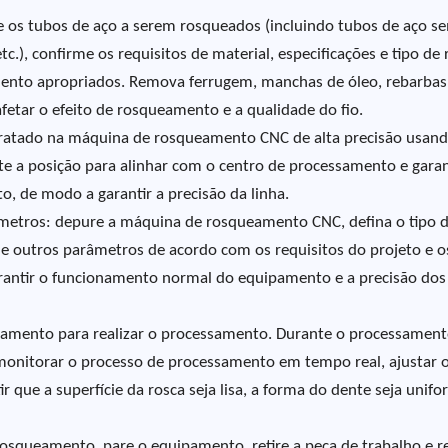
e os tubos de aço a serem rosqueados (incluindo tubos de aço s
c.), confirme os requisitos de material, especificações e tipo de 
ento apropriados. Remova ferrugem, manchas de óleo, rebarbas
fetar o efeito de rosqueamento e a qualidade do fio.
e tratado na máquina de rosqueamento CNC de alta precisão usan
ste a posição para alinhar com o centro de processamento e gara
, de modo a garantir a precisão da linha.
metros: depure a máquina de rosqueamento CNC, defina o tipo 
a e outros parâmetros de acordo com os requisitos do projeto e o
arantir o funcionamento normal do equipamento e a precisão dos
eamento para realizar o processamento. Durante o processament
 monitorar o processo de processamento em tempo real, ajustar 
que a superfície da rosca seja lisa, a forma do dente seja unifo
osqueamento, pare o equipamento, retire a peça de trabalho e re