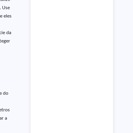
. Use
e eles
cie da
teger
e do
etros
ar a