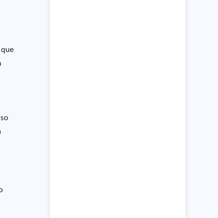
e que
m
sso
a
o