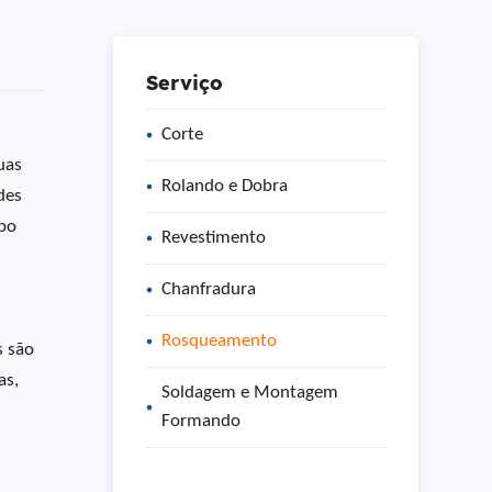
Serviço
Corte
uas
Rolando e Dobra
des
ubo
Revestimento
Chanfradura
Rosqueamento
s são
as,
Soldagem e Montagem
Formando