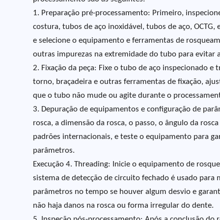
1. Preparação pré-processamento: Primeiro, inspecion
costura, tubos de aço inoxidável, tubos de aço, OCTG, et
e selecione o equipamento e ferramentas de rosqueam
outras impurezas na extremidade do tubo para evitar a
2. Fixação da peça: Fixe o tubo de aço inspecionado 
torno, braçadeira e outras ferramentas de fixação, aju
que o tubo não mude ou agite durante o processamento
3. Depuração de equipamentos e configuração de parâ
rosca, a dimensão da rosca, o passo, o ângulo da rosc
padrões internacionais, e teste o equipamento para g
parâmetros.
Execução 4. Threading: Inicie o equipamento de rosqu
sistema de detecção de circuito fechado é usado para
parâmetros no tempo se houver algum desvio e garantir 
não haja danos na rosca ou forma irregular do dente.
5. Inspeção pós-processamento: Após a conclusão do r