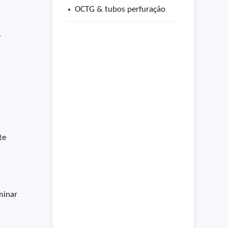
OCTG & tubos perfuração
.
te
minar