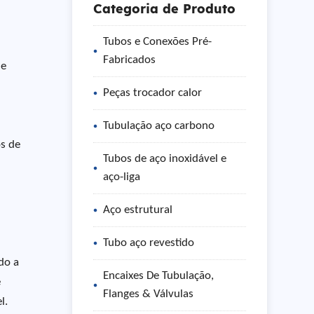
Categoria de Produto
Tubos e Conexões Pré-
Fabricados
de
Peças trocador calor
Tubulação aço carbono
os de
Tubos de aço inoxidável e
aço-liga
Aço estrutural
Tubo aço revestido
do a
Encaixes De Tubulação,
e
Flanges & Válvulas
l.