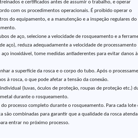
einados e certificados antes de assumir o trabalho, e operar
rdo com os procedimentos operacionais. É proibido operar o
ros do equipamento, e a manutenção e a inspeção regulares do
pamento.
tubos de aço, selecione a velocidade de rosqueamento e a ferram
as de aço), reduza adequadamente a velocidade de processamento
a aço inoxidável, tome medidas antiaderentes para evitar danos à
nhar a superfície da rosca e o corpo do tubo. Após o processam
os à rosca, o que pode afetar a tensão da conexão.
dividual (luvas, óculos de proteção, roupas de proteção etc.) d
e metal durante o rosqueamento.
de do processo completo durante o rosqueamento. Para cada lote
a são combinadas para garantir que a qualidade da rosca atenda
para entrar no próximo processo.