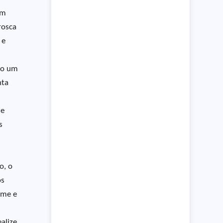
em
rosca
 e
do um
nta
de
s
o, o
os
rme e
alize