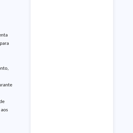
enta
 para
ento,
urante
 de
 aos