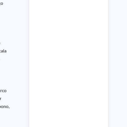
ço
e
cala
a
arco
r
bono,