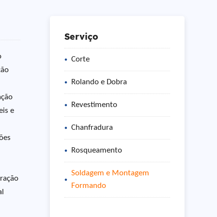
Serviço
o
Corte
ção
Rolando e Dobra
ação
Revestimento
eis e
Chanfradura
ções
Rosqueamento
Soldagem e Montagem
aração
Formando
al