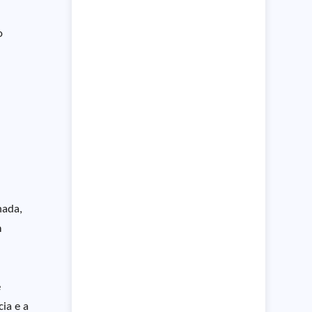
o
nada,
m
e
ia e a