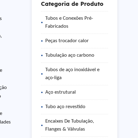
Categoria de Produto
Tubos e Conexões Pré-
s
Fabricados
,
Peças trocador calor
Tubulação aço carbono
Tubos de aço inoxidável e
e
aço-liga
ação
Aço estrutural
o
Tubo aço revestido
de
Encaixes De Tubulação,
dades
Flanges & Válvulas