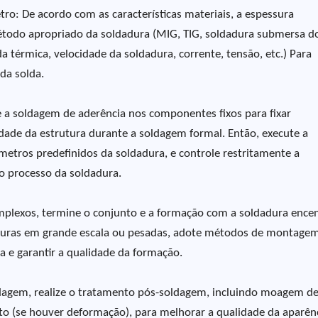
ro: De acordo com as características materiais, a espessura
método apropriado da soldadura (MIG, TIG, soldadura submersa d
da térmica, velocidade da soldadura, corrente, tensão, etc.) Para
da solda.
 a soldagem de aderência nos componentes fixos para fixar
dade da estrutura durante a soldagem formal. Então, execute a
etros predefinidos da soldadura, e controle restritamente a
o processo da soldadura.
mplexos, termine o conjunto e a formação com a soldadura ence
truturas em grande escala ou pesadas, adote métodos de montage
ia e garantir a qualidade da formação.
dagem, realize o tratamento pós-soldagem, incluindo moagem d
to (se houver deformação), para melhorar a qualidade da aparênc