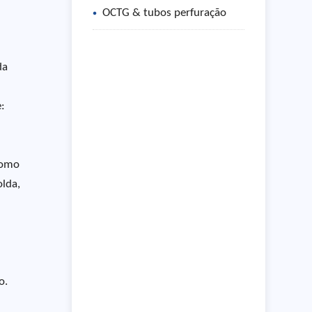
OCTG & tubos perfuração
da
:
como
olda,
o.