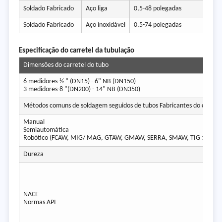
Soldado Fabricado
Aço liga
0,5-48 polegadas
Soldado Fabricado
Aço inoxidável
0,5-74 polegadas
Especificação do carretel da tubulação
Dimensões do carretel do tubo
6 medidores-½ ” (DN15) - 6" NB (DN150)
3 medidores-8 "(DN200) - 14" NB (DN350)
Métodos comuns de soldagem seguidos de tubos Fabricantes do carrete
Manual
Semiautomática
Robótico (FCAW, MIG/ MAG, GTAW, GMAW, SERRA, SMAW, TIG 1G, MI
Dureza
NACE
Normas API