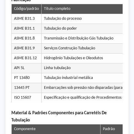
Fabricação
Código/padrão
Título completo
ASME B31.3
Tubulação do processo
ASME B31.1
Tubulação do poder
ASME B31.8
Transmissão e Distribuição Gás Tubulação
ASME B31.9
Serviços Construção Tubulação
ASME B31.12
Hidrogênio Tubulações e Oleodutos
API 5L
Linha tubulação
PT 13480
Tubulação industrial metálica
13445 PT
Embarcações sob pressão não disparadas (para skid T
ISO 15607
Especificação e qualificação de Procedimentos solda
Material & Padrões Componentes para Carretéis De
Tubulação
Componente
Padrão