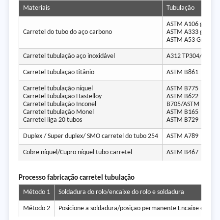
Materiais
Tubulação
ASTM A106 grau B
Carretel do tubo do aço carbono
ASTM A333 grau 6
ASTM A53 Grau B
Carretel tubulação aço inoxidável
A312 TP304/ 304L/
Carretel tubulação titânio
ASTM B861
Carretel tubulação níquel
ASTM B775
Carretel tubulação Hastelloy
ASTM B622
Carretel tubulação Inconel
B705/ASTM B444
Carretel tubulação Monel
ASTM B165
Carretel liga 20 tubos
ASTM B729
Duplex / Super duplex/ SMO carretel do tubo 254
ASTM A789
Cobre níquel/Cupro níquel tubo carretel
ASTM B467
Processo fabricação carretel tubulação
Método 1
Soldadura do rolo/encaixe do rolo e soldadura
Método 2
Posicione a soldadura/posição permanente Encaixe e sold