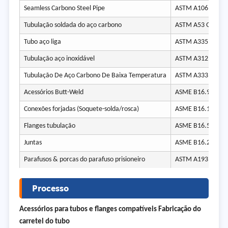
Seamless Carbono Steel Pipe
ASTM A106 Gr.B / 
Tubulação soldada do aço carbono
ASTM A53 Gr.B / A
Tubo aço liga
ASTM A335 P11, P
Tubulação aço inoxidável
ASTM A312 TP304
Tubulação De Aço Carbono De Baixa Temperatura
ASTM A333 Gr.6
Acessórios Butt-Weld
ASME B16.9
Conexões forjadas (Soquete-solda/rosca)
ASME B16.11
Flanges tubulação
ASME B16.5 (≤ 24 
Juntas
ASME B16.20 / B1
Parafusos & porcas do parafuso prisioneiro
ASTM A193 / A19
Processo
Acessórios para tubos e flanges compatíveis Fabricação do
carretel do tubo