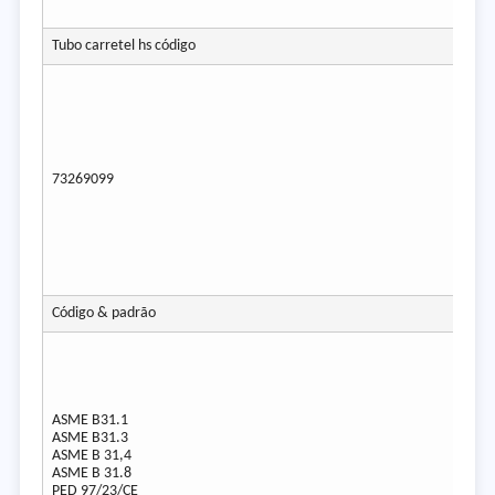
Tubo carretel hs código
73269099
Código & padrão
ASME B31.1
ASME B31.3
ASME B 31,4
ASME B 31.8
PED 97/23/CE