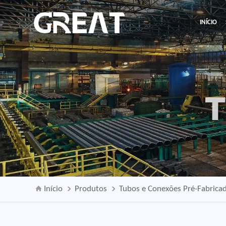
INÍCIO
T
Início
Produtos
Tubos e Conexões Pré-Fabrica