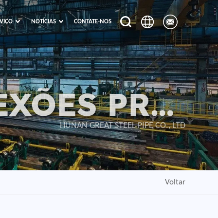
VIÇO
NOTÍCIAS
CONTATE-NOS
EXÕES PRÉ-
ABRICADOS
HUNAN GREAT STEEL PIPE CO., LTD
Voltar