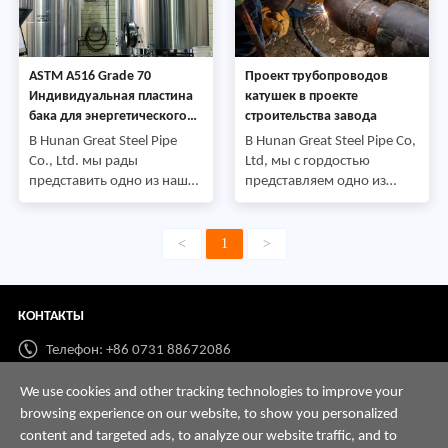
международному клиенту.
Продукт: Безшовная труба
Продукт: Трубопроводная
и штуцеры (штуцеры
катушка (Труба
трубы SMLS) Стандарт: API
Предварительно сваренная
5L PSL2Grade: L360NS (X52)
ASTM A516 Grade 70
Проект трубопроводов
с фланцами) Стандарт: API
Наружный диаметр (OD):
Индивидуальная пластина
катушек в проекте
5LGrade: Gr. БПК: 12
бака для энергетического
строительства завода
inchesТолщина стены:
проекта
В Hunan Great Steel Pipe
В Hunan Great Steel Pipe Co,
Schedu
Co., Ltd. мы рады
Ltd, мы с гордостью
представить одно из наших
представляем одно из
недавних проектных
наших ключевых
применений-поставку
проектных приложений,
индивидуальных пластин
включающих
<
1
>
резервуара для
высокопроизводительные
международного клиента.
трубопроводные решения,
Продукт: Индивидуальная
разработанные для
КОНТАКТЫ
пластина бака Стандарт:
удовлетворения самых
ASTM A516Grade:
требовательных
Телефон: +86 0731 88672086
GR70Размеры (OD): 2500 ×
отраслевых стандартов. В
1200 мм Толщина (T. К.):
этом проекте
Whatsapp:
+86 198 7313 7997
We use cookies and other tracking technologies to improve your
40 мм Количество: 3500 т
используются
browsing experience on our website, to show you personalized
трубопроводные катушки
Email:
info@hnssd.com
content and targeted ads, to analyze our website traffic, and to
(трубы, сваренные с