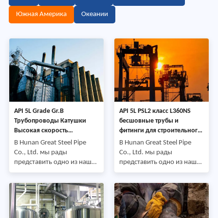
Южная Америка
Океании
API 5L Grade Gr.B
API 5L PSL2 класс L360NS
Трубопроводы Катушки
бесшовные трубы и
Высокая скорость
фитинги для строительного
установки промышленного
проекта
В Hunan Great Steel Pipe
В Hunan Great Steel Pipe
проекта
Co., Ltd. мы рады
Co., Ltd. мы рады
представить одно из наших
представить одно из наших
недавних проектных
недавних проектных
применений-поставку
применений-поставку
катушек для
бесшовных труб и
трубопроводов (трубы,
соответствующих фитингов
сваренные фланцами)
международному клиенту.