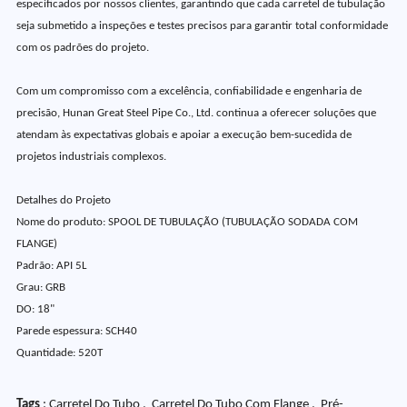
especificados por nossos clientes, garantindo que cada carretel de tubulação
seja submetido a inspeções e testes precisos para garantir total conformidade
com os padrões do projeto.
Com um compromisso com a excelência, confiabilidade e engenharia de
precisão, Hunan Great Steel Pipe Co., Ltd. continua a oferecer soluções que
atendam às expectativas globais e apoiar a execução bem-sucedida de
projetos industriais complexos.
Detalhes do Projeto
Nome do produto: SPOOL DE TUBULAÇÃO (TUBULAÇÃO SODADA COM
FLANGE)
Padrão: API 5L
Grau: GRB
DO: 18"
Parede espessura: SCH40
Quantidade: 520T
Tags
: Carretel Do Tubo , Carretel Do Tubo Com Flange , Pré-