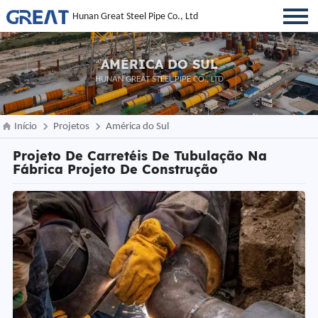
Hunan Great Steel Pipe Co., Ltd
AMÉRICA DO SUL
HUNAN GREAT STEEL PIPE CO., LTD
Início
Projetos
América do Sul
Projeto De Carretéis De Tubulação Na
Fábrica Projeto De Construção