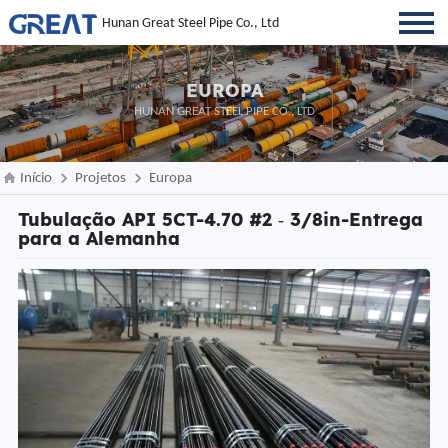
Hunan Great Steel Pipe Co., Ltd
EUROPA
HUNAN GREAT STEEL PIPE CO., LTD
Início
Projetos
Europa
Tubulação API 5CT-4.70 #2 ‑ 3/8in-Entrega
para a Alemanha