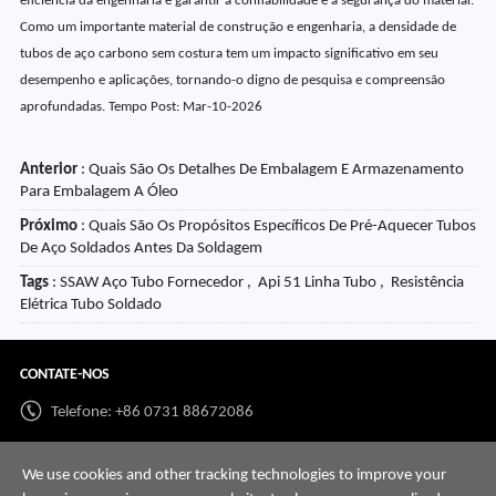
eficiência da engenharia e garantir a confiabilidade e a segurança do material.
Como um importante material de construção e engenharia, a densidade de
tubos de aço carbono sem costura tem um impacto significativo em seu
desempenho e aplicações, tornando-o digno de pesquisa e compreensão
aprofundadas. Tempo Post: Mar-10-2026
Anterior
:
Quais São Os Detalhes De Embalagem E Armazenamento
Para Embalagem A Óleo
Próximo
:
Quais São Os Propósitos Específicos De Pré-Aquecer Tubos
De Aço Soldados Antes Da Soldagem
Tags
: SSAW Aço Tubo Fornecedor , Api 51 Linha Tubo , Resistência
Elétrica Tubo Soldado
CONTATE-NOS
Telefone: +86 0731 88672086
Whatsapp:
+86 198 7313 7997
We use cookies and other tracking technologies to improve your