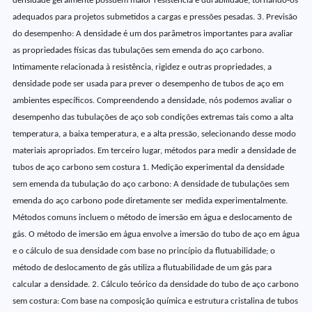
densidade geralmente possuem maior resistência e durabilidade, tornando-os
adequados para projetos submetidos a cargas e pressões pesadas. 3. Previsão
do desempenho: A densidade é um dos parâmetros importantes para avaliar
as propriedades físicas das tubulações sem emenda do aço carbono.
Intimamente relacionada à resistência, rigidez e outras propriedades, a
densidade pode ser usada para prever o desempenho de tubos de aço em
ambientes específicos. Compreendendo a densidade, nós podemos avaliar o
desempenho das tubulações de aço sob condições extremas tais como a alta
temperatura, a baixa temperatura, e a alta pressão, selecionando desse modo
materiais apropriados. Em terceiro lugar, métodos para medir a densidade de
tubos de aço carbono sem costura 1. Medição experimental da densidade
sem emenda da tubulação do aço carbono: A densidade de tubulações sem
emenda do aço carbono pode diretamente ser medida experimentalmente.
Métodos comuns incluem o método de imersão em água e deslocamento de
gás. O método de imersão em água envolve a imersão do tubo de aço em água
e o cálculo de sua densidade com base no princípio da flutuabilidade; o
método de deslocamento de gás utiliza a flutuabilidade de um gás para
calcular a densidade. 2. Cálculo teórico da densidade do tubo de aço carbono
sem costura: Com base na composição química e estrutura cristalina de tubos