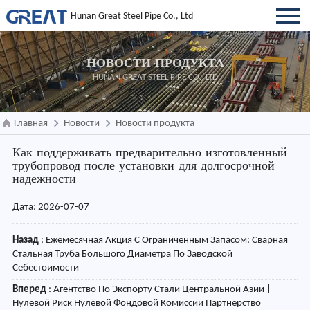
Hunan Great Steel Pipe Co., Ltd
НОВОСТИ ПРОДУКТА
HUNAN GREAT STEEL PIPE CO., LTD
Главная
Новости
Новости продукта
Как поддерживать предварительно изготовленный
трубопровод после установки для долгосрочной
надежности
Дата: 2026-07-07
Назад
:
Ежемесячная Акция С Ограниченным Запасом: Сварная
Стальная Труба Большого Диаметра По Заводской
Себестоимости
Вперед
:
Агентство По Экспорту Стали Центральной Азии |
Нулевой Риск Нулевой Фондовой Комиссии Партнерство