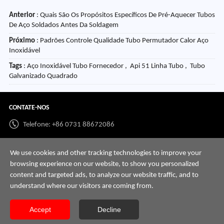
Anterior
:
Quais São Os Propósitos Específicos De Pré-Aquecer Tubos
De Aço Soldados Antes Da Soldagem
Próximo
:
Padrões Controle Qualidade Tubo Permutador Calor Aço
Inoxidável
Tags
: Aço Inoxidável Tubo Fornecedor , Api 51 Linha Tubo , Tubo
Galvanizado Quadrado
CONTATE-NOS
Telefone: +86 0731 88672086
Whatsapp:
+86 198 7313 7997
We use cookies and other tracking technologies to improve your
E-mail:
info@hnssd.com
browsing experience on our website, to show you personalized
content and targeted ads, to analyze our website traffic, and to
understand where our visitors are coming from.
Accept
Decline
Copyright @ 2026 Hunan Great Steel Pipe Co., Ltd Todos os direitos reservados.
Mapa
do Site