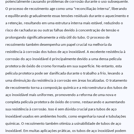
potencialmente causando problemas de corrosão durante o uso subsequente.
O processo de recozimento age como uma “reconciliação interna”, liberando
e equilibrando gradualmente essas tensões residuais durante o aquecimento e
a retenção, resultando em uma estrutura interna mais estável, reduzindo o
risco de rachaduras ou outras falhas devido à concentração de tensão e
prolongando significativamente a vida útil do tubo. O processo de
recozimento também desempenha um papel crucial na melhoria da
resistência à corrosão dos tubos de aço inoxidável. A excelente resistência à
corrosão do aço inoxidável é principalmente devido a uma densa película
protetora de óxido de cromo formada em sua superfície. No entanto, esta
película protetora pode ser danificada durante o trabalho a frio, levando a
uma diminuição da resistência à corrosão em áreas localizadas. O tratamento
de recozimento torna a composição química e a microestrutura dos tubos de
aço inoxidável mais uniformes, promovendo a reforma de uma nova e
completa película protetora de óxido de cromo, restaurando e aumentando
sua resistência à corrosão. Isso é sem dúvida crucial para tubos de aço
inoxidável usados em ambientes hostis, como engenharia naval e tubulações
químicas. O recozimento também otimiza a usinabilidade de tubos de aço
inoxidável. Em muitas aplicações práticas, os tubos de aço inoxidável podem