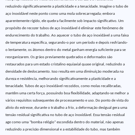
reduzindo significativamente a plasticidade e a tenacidade. Imagine o tubo de
aço inoxidável neste ponto como uma mola sobrecarregada; embora
aparentemente rígido, ele quebra facilmente sob impacto significativo. Um
propósito de recozer tubos de aço inoxidável é eliminar este fenômeno de
endurecimento do trabalho. Ao aquecer o tubo de aço inoxidável a uma faixa
de temperatura específica, segurando-o por um período e depois resfriando-
o lentamente, os átomos dentro do metal ganham energia suficiente para se
reorganizarem. Os grãos previamente quebrados e deformados são
restaurados para um estado cristalino equiaxial quase original, reduzindo a
densidade de deslocamento. Isso resulta em uma diminuição moderada na
dureza e resistência, melhorando significativamente a plasticidade e a
tenacidade. Tubos de aço inoxidável recozidos, como molas recalibradas,
mantêm uma certa força, possuindo boa flexibilidade, adaptando-se melhor a
vários requisitos subsequentes de processamento e uso. Do ponto de vista do
alívio do estresse, durante o trabalho a frio, a deformação desigual gera uma
tensão residual significativa no tubo de aço inoxidável. Essa tensão residual
age como uma “bomba relógio” escondida dentro do material, não apenas
reduzindo a precisão dimensional e a estabilidade do tubo, mas também