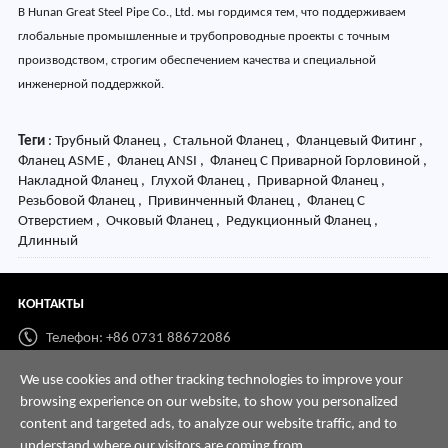
В Hunan Great Steel Pipe Co., Ltd. мы гордимся тем, что поддерживаем
глобальные промышленные и трубопроводные проекты с точным
производством, строгим обеспечением качества и специальной
инженерной поддержкой.
Теги
: Трубный Фланец , Стальной Фланец , Фланцевый Фитинг ,
Фланец ASME , Фланец ANSI , Фланец С Приварной Горловиной ,
Накладной Фланец , Глухой Фланец , Приварной Фланец ,
Резьбовой Фланец , Привинченный Фланец , Фланец С
Отверстием , Очковый Фланец , Редукционный Фланец ,
Длинный
КОНТАКТЫ
Телефон: +86 0731 88672086
Whatsapp:
+86 198 7313 7997
We use cookies and other tracking technologies to improve your
browsing experience on our website, to show you personalized
Email:
info@hnssd.com
content and targeted ads, to analyze our website traffic, and to
understand where our visitors are coming from.