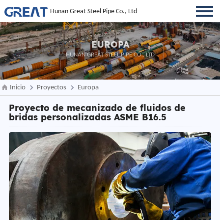
Hunan Great Steel Pipe Co., Ltd
EUROPA
HUNAN GREAT STEEL PIPE CO., LTD
Inicio
Proyectos
Europa
Proyecto de mecanizado de fluidos de
bridas personalizadas ASME B16.5