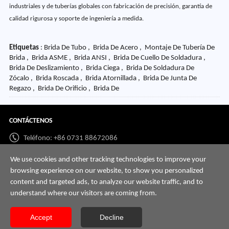
industriales y de tuberías globales con fabricación de precisión, garantía de
calidad rigurosa y soporte de ingeniería a medida.
Etiquetas
: Brida De Tubo , Brida De Acero , Montaje De Tubería De
Brida , Brida ASME , Brida ANSI , Brida De Cuello De Soldadura ,
Brida De Deslizamiento , Brida Ciega , Brida De Soldadura De
Zócalo , Brida Roscada , Brida Atornillada , Brida De Junta De
Regazo , Brida De Orificio , Brida De
CONTÁCTENOS
Teléfono: +86 0731 88672086
Whatsapp:
+86 198 7313 7997
We use cookies and other tracking technologies to improve your
browsing experience on our website, to show you personalized
Correo:
info@hnssd.com
content and targeted ads, to analyze our website traffic, and to
understand where our visitors are coming from.
Accept
Decline
Copyright @ 2026 Hunan gran tubería de acero Co., Ltd todos los derechos reservados.