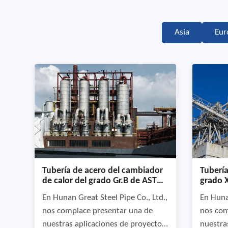
Asia
Eur
Tubería de acero del cambiador
Tubería
de calor del grado Gr.B de ASTM
grado X
A106 para el proyecto industrial
el proy
En Hunan Great Steel Pipe Co., Ltd.,
En Hunan
de la caldera
nos complace presentar una de
nos com
nuestras aplicaciones de proyectos
nuestra