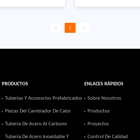
es: el suministro de tubos
recientes: el suministro de
 sin costura a un cliente
de tuberías personalizadas 
cional. Producto: Tubería de
cliente internacional. Produ
<
1
>
in costura Estándar: API 5L
Carrete de tubería (tubería
de: X65Diámetro exterior
con brida) Estándar: API 5L
2 pulgadas Espesor de la
GRBouter Diámetro (OD): 1
T.K.): 80 SCHCantidad: 9.000
inchesWall Grosor (T.K.): S
PRODUCTOS
ENLACES RÁPIDOS
Tuberías Y Accesorios Prefabricados
Sobre Nosotros
Piezas Del Cambiador De Calor
Productos
Tubería De Acero Al Carbono
Proyectos
Tubería De Acero Inoxidable Y
Control De Calidad