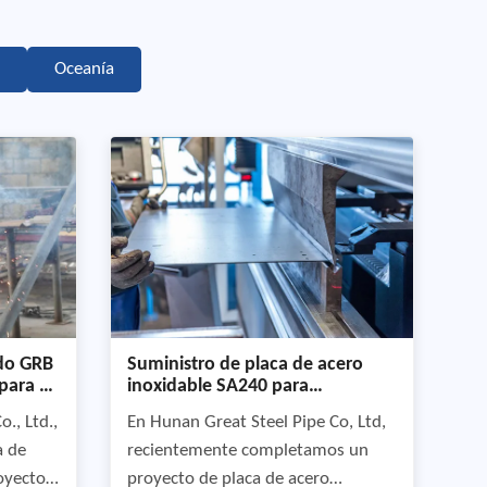
Oceanía
ado GRB
Suministro de placa de acero
para el
inoxidable SA240 para
bricado
mecanizado
., Ltd.,
En Hunan Great Steel Pipe Co, Ltd,
a de
recientemente completamos un
oyectos
proyecto de placa de acero