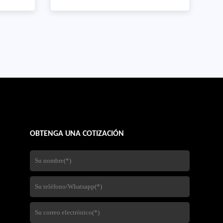
 bobinas
inoxidable para un cliente
a un
internacional, lo que demuestra
cto:
nuestro compromiso con la calidad
 soldada
y el servicio centrado en el cliente,
Grade:
Producto: Acero inoxidable
8
PlateStandard: SA240Grades:
CH4
TYP321,TYPE309S,TYPE310SDimensions
(OD): 1500 × 6000 mmT
OBTENGA UNA COTIZACIÓN