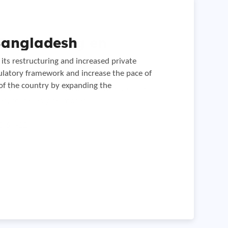
Engineering en
Bangladesh
tubería de aceite en
its restructuring and increased private
gulatory framework and increase the pace of
s mejor guardados del noroeste del Pacífico.
anned construction of the petroleum products
of the country by expanding the
yas son un poco más difíciles de encontrar,
 distance.
s, solitarias y hermosas.
 6 ″-22 ″