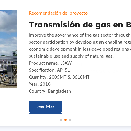
Recomendación del proyecto
Recomendación del proyecto
Recomendación del proyecto
Pacifica Ocean Coastal 
Transmisión de gas en 
Transmisión de línea de 
Singapur
Serbia
Improve the governance of the gas sector through 
sector participation by developing an enabling re
La costa del Océano Pacífico es uno de los secreto
The other project in the oil sector is the long-pl
economic development in less-developed regions 
Como resultado de esto y del hecho de que las pla
pipeline system through Serbia with a total length
sustainable use and supply of natural gas.
las playas de Washington son generalmente aislada
Product name: ERW
Product name: LSAW
Nombre de producto: SMLS
Specification: API 5L PSL2 GR.B ,X42 2″-14″
Specification: API 5L
Especificación: API 5L/ASTM A106/ASTM A53 G R.B
Quantity: 2560MT
Quantity: 2005MT & 3618MT
Cantidad: 4950MT
Year: 2011
Year: 2010
Año: 2011
Country: Serbia
Country: Bangladesh
País: Singapur
Leer Más
Leer Más
Leer Más