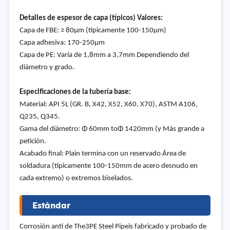
Detalles de espesor de capa (típicos) Valores:
Capa de FBE: ≥ 80μm (típicamente 100-150μm)
Capa adhesiva: 170-250μm
Capa de PE: Varía de 1,8mm a 3,7mm Dependiendo del
diámetro y grado.
Especificaciones de la tubería base:
Material: API 5L (GR. B, X42, X52, X60, X70), ASTM A106,
Q235, Q345.
Gama del diámetro: Φ 60mm toΦ 1420mm (y Más grande a
petición.
Acabado final: Plain termina con un reservado Área de
soldadura (típicamente 100-150mm de acero desnudo en
cada extremo) o extremos biselados.
Estándar
Corrosión anti de The3PE Steel Pipeis fabricado y probado de