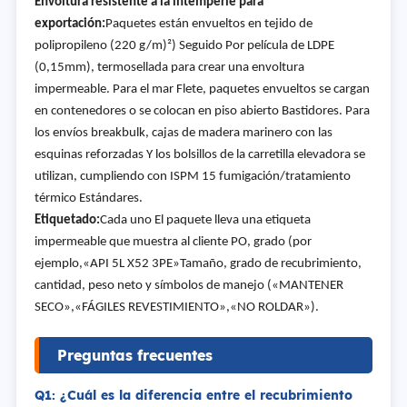
Envoltura resistente a la intemperie para
exportación:
Paquetes están envueltos en tejido de
polipropileno (220 g/m)
²
) Seguido Por película de LDPE
(0,15mm), termosellada para crear una envoltura
impermeable. Para el mar Flete, paquetes envueltos se cargan
en contenedores o se colocan en piso abierto Bastidores. Para
los envíos breakbulk, cajas de madera marinero con las
esquinas reforzadas Y los bolsillos de la carretilla elevadora se
utilizan, cumpliendo con ISPM 15 fumigación/tratamiento
térmico Estándares.
Etiquetado:
Cada uno El paquete lleva una etiqueta
impermeable que muestra al cliente PO, grado (por
ejemplo,
«
API 5L X52 3PE
»
Tamaño, grado de recubrimiento,
cantidad, peso neto y símbolos de manejo (
«
MANTENER
SECO
»
,
«
FÁGILES REVESTIMIENTO
»
,
«
NO ROLDAR
»
).
Preguntas frecuentes
Q1: ¿Cuál es la diferencia entre el recubrimiento