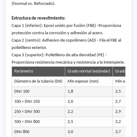
(Normal vs. Reforzado).
Estructura de revestimiento:
Capa 1 (inferior): Epoxi unido por fusión (FBE) -Proporciona
protección contra la corrosión y adhesión al acero.
Capa 2 (centro): Adhesivo de copolímero (AD) - Fila el FBE al
polietileno exterior.
Capa 3 (superior): Polietileno de alta densidad (PE) -
Proporciona resistencia mecánica y resistencia a la intemperie.
Parámetro
Grado normal (estándar)
Grado refor
Diámetro de la tubería (DN)
Min espesor (mm)
Min espesor
DN≤ 100
1,8
2,5
100 < DN≤ 250
2,0
2,7
250 < DN≤ 500
2,2
2,9
500 < DN≤ 800
2,5
3,2
DN≥ 800
3,0
3,7