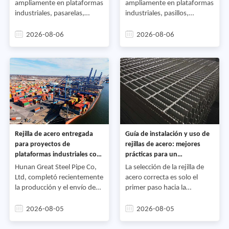
largo plazo,
ampliamente en plataformas
ampliamente en plataformas
industriales, pasarelas,
industriales, pasillos,
sistemas de drenaje, plantas
escalones, sistemas de
de energía, instalaciones
drenaje, plantas de energía e
2026-08-06
2026-08-06
petroquímicas, almacenes y
instalaciones en alta mar
proyectos de
debido a su alta resistencia,
infraestructura. Dado que
excelente rendimiento de
estas aplicaciones a menudo
drenaje y larga vida útil. Sin
implican tráfico peatonal
embargo, incluso la rejilla de
continuo, carga de equipos y
acero de alta calidad requiere
entornos desafiantes, la
un mantenimiento regular
calidad del producto tiene un
después de la instalación
impacto directo en
para garantizar un
Rejilla de acero entregada
Guía de instalación y uso de
seguridad, durabilidad y
rendimiento confiable a lo
para proyectos de
rejillas de acero: mejores
costos operativos a largo
largo de su vida útil de
plataformas industriales con
prácticas para un
plazo,
diseño,
soporte de fabricación
rendimiento seguro,
Hunan Great Steel Pipe Co,
La selección de la rejilla de
personalizado
duradero y eficiente
Ltd, completó recientemente
acero correcta es solo el
la producción y el envío de
primer paso hacia la
rejillas de acero
construcción de una
personalizadas para un
plataforma segura y
2026-08-05
2026-08-05
proyecto industrial en el
confiable, pasarela o sistema
extranjero. La entrega
de drenaje, incluso la rejilla