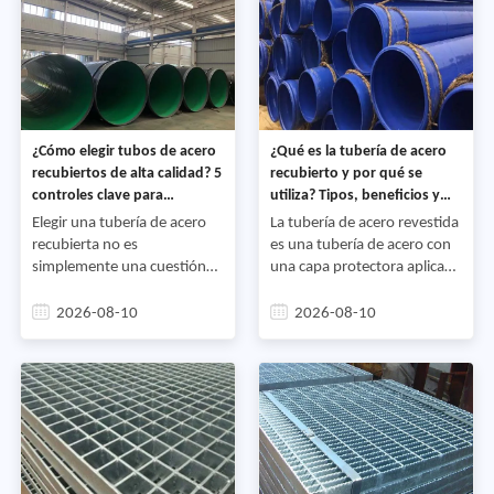
¿Cómo elegir tubos de acero
¿Qué es la tubería de acero
recubiertos de alta calidad? 5
recubierto y por qué se
controles clave para
utiliza? Tipos, beneficios y
compradores
aplicaciones
Elegir una tubería de acero
La tubería de acero revestida
recubierta no es
es una tubería de acero con
simplemente una cuestión
una capa protectora aplicada
de seleccionar un nombre de
a su superficie externa,
recubrimiento como
superficie interna o ambas.
2026-08-10
2026-08-10
3PE,FBE, epoxi o
El propósito principal es
galvanizado. La calidad del
reducir la corrosión y
producto terminado
proteger la tubería del medio
depende de la tubería base,
ambiente o del medio
la preparación de la
transportado,
superficie, el sistema de
recubrimiento, el proceso de
aplicación, la inspección y el