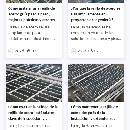
manejo,
Cómo instalar una rejilla de
¿Por qué la rejilla de acero se
acero: guía paso a paso,
usa ampliamente en
mejores prácticas y errores
proyectos de ingeniería?
comunes a evitar
Beneficios, aplicaciones y
La rejilla de acero se usa
La rejilla de acero se ha
guía de selección
ampliamente para
convertido en una de las
plataformas industriales,
soluciones de acceso y pisos
pasillos, cubiertas de
más ampliamente
drenaje, entreplantas,
especificadas para proyectos
2026-08-07
2026-08-07
instalaciones en alta mar y
industriales, comerciales y de
áreas de acceso a equipos
infraestructura. Desde
porque combina alta
plantas de energía e
resistencia con excelente
instalaciones petroquímicas
drenaje y ventilación. Sin
hasta estaciones de
embargo, incluso un panel
tratamiento de aguas
de rejilla bien fabricado
residuales, plataformas en
puede no funcionar según lo
alta mar, almacenes y
previsto si se instala
centros de transporte, la
Cómo evaluar la calidad de la
Cómo mantener la rejilla de
incorrectamente,
rejilla de acero es valorada
rejilla de acero: estándares
acero después de la
por su combinación de
clave de inspección y
instalación y extender su
resistencia, seguridad,
proceso de fabricación
vida útil
ventilación, y durabilidad a
La rejilla de acero se usa
La rejilla de acero se usa