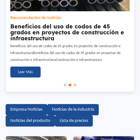
Recomendación de noticias
Recomendación de noticias
Recomendación de noticias
Tres maneras de asegurar suavidad
Beneficios del uso de codos de 45
Importancia del proceso de tratamiento
como requerido al producir la tubería
grados en proyectos de construcción e
térmico de la carcasa de aceite
de acero de la costura recta
infraestructura
Importancia del proceso de tratamiento térmico de la carcasa de aceite El
Tres formas de garantizar la suavidad según sea necesario al producir tubería
Beneficios del uso de codos de 45 grados en proyectos de construcción e
tratamiento térmico es el proceso más importante en el procesamiento de la
de acero de costura recta1. Molde de laminación: el método general del
infraestructuraBeneficios del uso de codos de 45 grados en proyectos de
carcasa de aceite. Si el rendimiento y la calidad de la aleta
molde de laminación es presionar el polvo de vidrio en una estera de vidrio
construcción e infraestructuraConstrucción e infraestructura
Leer Más
Leer Más
Leer Más
Empresa Noticias
Noticias de la industria
Noticias del producto
Lista de precios