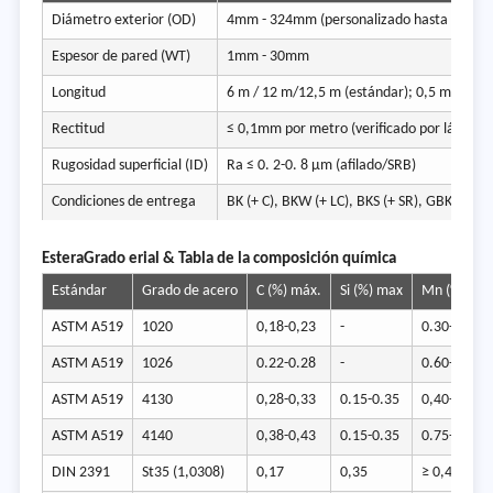
Diámetro exterior (OD)
4mm - 324mm (personalizado hasta 400m
Espesor de pared (WT)
1mm - 30mm
Longitud
6 m / 12 m/12,5 m (estándar); 0,5 m - 18 m
Rectitud
≤ 0,1mm por metro (verificado por láser)
Rugosidad superficial (ID)
Ra ≤ 0. 2-0. 8 µm (afilado/SRB)
Condiciones de entrega
BK (+ C), BKW (+ LC), BKS (+ SR), GBK (+ A),
Estera
Grado erial & Tabla de la composición química
Estándar
Grado de acero
C (%) máx.
Si (%) max
Mn (%)
ASTM A519
1020
0,18-0,23
-
0.30-0.60
ASTM A519
1026
0.22-0.28
-
0.60-0.90
ASTM A519
4130
0,28-0,33
0.15-0.35
0,40-0,60
ASTM A519
4140
0,38-0,43
0.15-0.35
0.75-1.00
DIN 2391
St35 (1,0308)
0,17
0,35
≥ 0,40