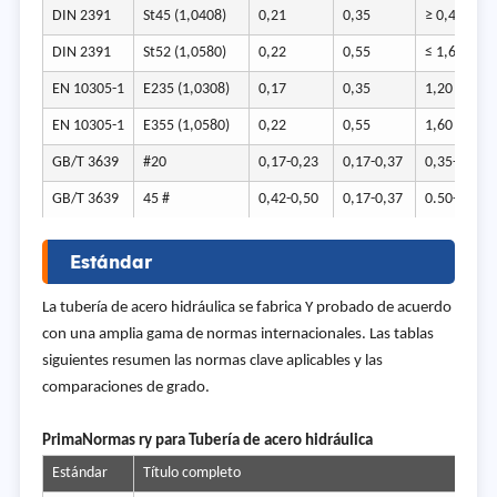
DIN 2391
St45 (1,0408)
0,21
0,35
≥ 0,40
DIN 2391
St52 (1,0580)
0,22
0,55
≤ 1,60
EN 10305-1
E235 (1,0308)
0,17
0,35
1,20
EN 10305-1
E355 (1,0580)
0,22
0,55
1,60
GB/T 3639
#20
0,17-0,23
0,17-0,37
0,35-0,65
GB/T 3639
45 #
0,42-0,50
0,17-0,37
0.50-0.80
Estándar
La tubería de acero hidráulica se fabrica Y probado de acuerdo
con una amplia gama de normas internacionales. Las tablas
siguientes resumen las normas clave aplicables y las
comparaciones de grado.
Prima
Normas ry para Tubería de acero hidráulica
Estándar
Título completo