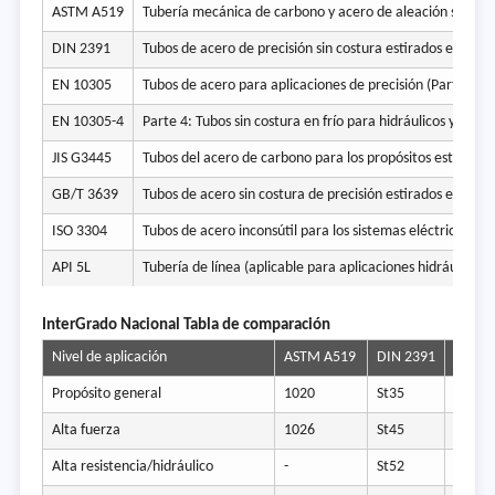
ASTM A519
Tubería mecánica de carbono y acero de aleación sin cos
DIN 2391
Tubos de acero de precisión sin costura estirados en frío
EN 10305
Tubos de acero para aplicaciones de precisión (Partes 1-6
EN 10305-4
Parte 4: Tubos sin costura en frío para hidráulicos y neu
JIS G3445
Tubos del acero de carbono para los propósitos estructur
GB/T 3639
Tubos de acero sin costura de precisión estirados en frío 
ISO 3304
Tubos de acero inconsútil para los sistemas eléctricos hi
API 5L
Tubería de línea (aplicable para aplicaciones hidráulicas)
Inter
Grado Nacional Tabla de comparación
Nivel de aplicación
ASTM A519
DIN 2391
EN 10
Propósito general
1020
St35
E235
Alta fuerza
1026
St45
-
Alta resistencia/hidráulico
-
St52
E355