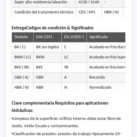
Super alta resistencia/aleación
4130 / 4140
-
-
Condición del tratamiento térmico
CDS / HFS
NBK ( N)
N
Entrega
Códigos de condición & Significados
Símbolo
DIN 2391
EN 10305-1
Significado
BK ( C)
BK (en inglés)
C
Acabado en frío/duro (como
BKW ( LC)
BKW
LC
Acabado en frío/suave (lige
BKS ( SR)
BKS
SR
Acabado en frío/estrés alivi
GBK ( A)
GBK
A
Recocido
NBK ( N)
NBK
N
Normalizado
Clave complementaria Requisitos para aplicaciones
hidráulicas:
•
Limpieza de la superficie: orificio interno debe estar libre de
óxido, óxido Escala y contaminantes.
•
Clasificación de presión: presión de trabajo típicamente 20-