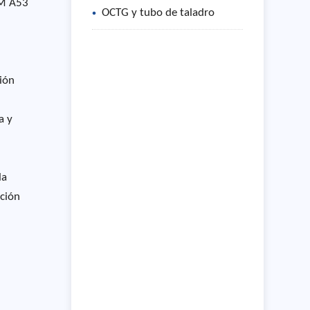
TM A53
OCTG y tubo de taladro
ión
a y
la
ación