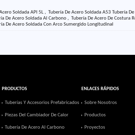
 Acero Soldada API 5L , Tubería De Acero Soldada A53 Tubería De
a De Acero Soldada Al Carbono , Tubería De Acero De Costura R
ería De Acero Soldada Con Arco Sumergido Longitudinal
PRODUCTOS
ENLACES RÁPIDOS
Tuberías Y Accesorios Prefabricados
Sobre Nosotros
Piezas Del Cambiador De Calor
Productos
Tubería De Acero Al Carbono
Proyectos