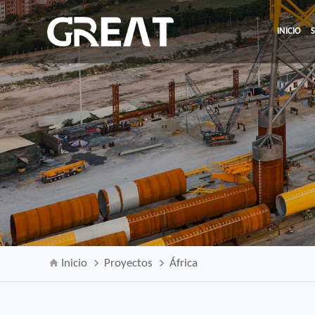
INICIO
Inicio
Proyectos
África