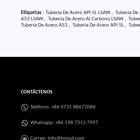
Etiquetas
: Tubería De Acero API 5L LSAW , Tubería De
A53 LSAW , Tubería De Acero Al Carbono LSAW , Tuberí
Tubería De Acero A53 , Tubería De Acero API 5L , Tub
CONTÁCTENOS
Teléfono: +86 0731 88672086
Whatsapp:
+86 198 7313 7997
Correo:
info@hnssd.com