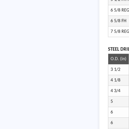
6 5/8 RE
6 5/8 FH
7 5/8 RE
STEEL DRI
O.D. (in)
3 1/2
4 1/8
4 3/4
5
6
6