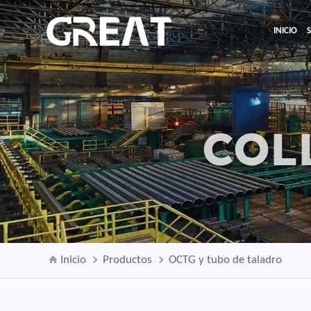
INICIO
COL
Inicio
Productos
OCTG y tubo de taladro