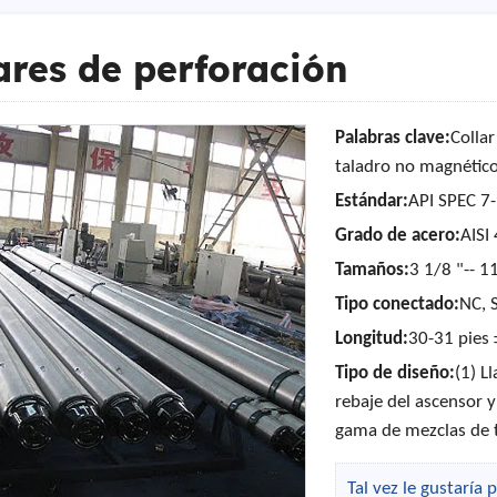
ares de perforación
Palabras clave:
Collar
taladro no magnético,
Estándar:
API SPEC 7
Grado de acero:
AISI
Tamaños:
3 1/8 "-- 1
Tipo conectado:
NC, 
Longitud:
30-31 pies 
Tipo de diseño:
(1) L
rebaje del ascensor y
gama de mezclas de t
Tal vez le gustaría