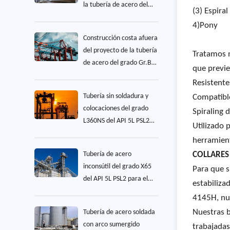
la tubería de acero del
(3) Espiral
grado X52 del API 5L PSL2
4)Pony
Construcción costa afuera
del proyecto de la tubería
Tratamos n
de acero del grado Gr.B
que previe
LSAW del API 5L PSL1
Resistente
Tubería sin soldadura y
Compatible
colocaciones del grado
Spiraling 
L360NS del API 5L PSL2
Utilizado 
para el proyecto de
herramient
construcción
Tubería de acero
COLLARES
inconsútil del grado X65
Para que s
del API 5L PSL2 para el
estabiliza
proyecto flúido del
4145H, nue
transporte
Nuestras b
Tubería de acero soldada
con arco sumergido
trabajadas