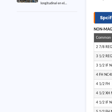
longitudinal en el
proyecto de construcción
industrial
Spcif
NON-MAGN
Common C
2 7/8 RE
3 1/2 RE
3 1/2 IF 
4 FH NC4
4 1/2 FH
4 1/2 XH
4 1/2 IF 
5 1/2 FH