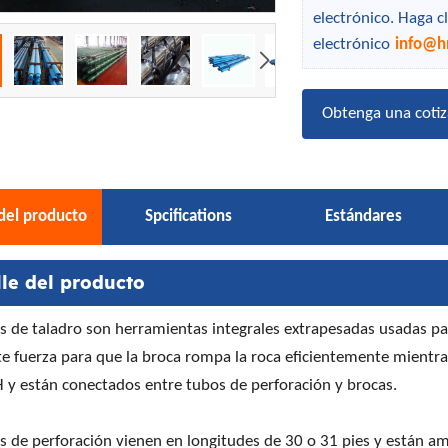
electrónico. Haga c
electrónico
info@h
Obtenga una cotiz
 del producto
Spcifications
Estándares
lle del producto
es de taladro son herramientas integrales extrapesadas usadas pa
nte fuerza para que la broca rompa la roca eficientemente mientr
 y están conectados entre tubos de perforación y brocas.
es de perforación vienen en longitudes de 30 o 31 pies y están 