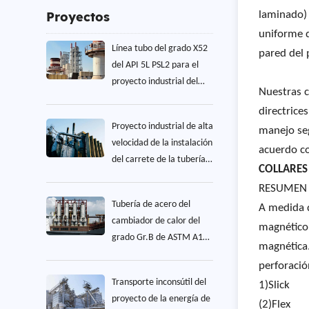
Proyectos
laminado) 
uniforme d
Línea tubo del grado X52
pared del 
del API 5L PSL2 para el
proyecto industrial del
Nuestras c
transporte del aceite
directrice
Proyecto industrial de alta
manejo seg
velocidad de la instalación
acuerdo co
del carrete de la tubería
COLLARES
del grado Gr.B del API 5L
RESUMEN 
Tubería de acero del
A medida q
cambiador de calor del
magnético.
grado Gr.B de ASTM A106
magnética.
para el proyecto industrial
perforació
de la caldera
Transporte inconsútil del
1)Slick
proyecto de la energía de
(2)Flex