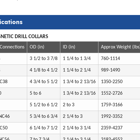
ications
ETIC DRILL COLLARS
onnections
OD (in)
ID (in)
Approx Weight (lbs
G
3 1/2 to 3 7/8
1 1/4 to 1 3/4
760-1114
G
4 1/8 to 4 1/2
1 1/4 to 2 1/4
989-1490
NC38
4 3/4 to 5 1/2
1 3/4 to 2 13/16
1350-2250
0
5 to 6
1 3/4 to 2 13/16
1552-2726
5 1/2 to 6 1/2
2 to 3
1759-3166
 NC46
5 3/4 to 6 3/4
2 1/4 to 3
1992-3352
NC50
6 1/4 to 7 1/2
2 1/4 to 3 1/4
2359-4237
 NC56
7 to 7 3/4
2 1/4 to 3 1/4
3182-4552