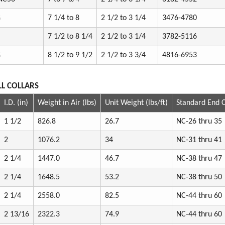
G
7 1/4 to 8
2 1/2 to 3 1/4
3476-4780
7 1/2 to 8 1/4
2 1/2 to 3 1/4
3782-5116
G
8 1/2 to 9 1/2
2 1/2 to 3 3/4
4816-6953
LL COLLARS
I.D. (in)
Weight in Air (lbs)
Unit Weight (lbs/ft)
Standard End 
1 1/2
826.8
26.7
NC-26 thru 35
2
1076.2
34
NC-31 thru 41
2 1/4
1447.0
46.7
NC-38 thru 47
2 1/4
1648.5
53.2
NC-38 thru 50
2 1/4
2558.0
82.5
NC-44 thru 60
2 13/16
2322.3
74.9
NC-44 thru 60