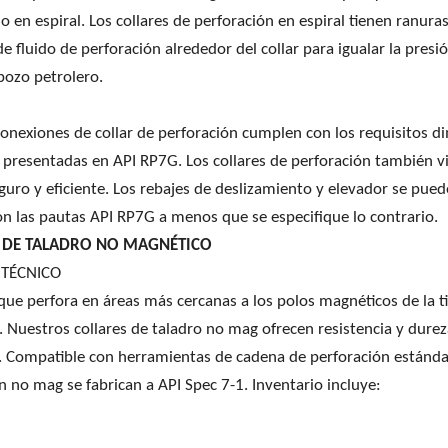
o en espiral. Los collares de perforación en espiral tienen ranura
e fluido de perforación alrededor del collar para igualar la presión
pozo petrolero.
onexiones de collar de perforación cumplen con los requisitos di
s presentadas en API RP7G. Los collares de perforación también 
uro y eficiente. Los rebajes de deslizamiento y elevador se pue
n las pautas API RP7G a menos que se especifique lo contrario.
 DE TALADRO NO MAGNÉTICO
TÉCNICO
ue perfora en áreas más cercanas a los polos magnéticos de la tie
 Nuestros collares de taladro no mag ofrecen resistencia y dureza
 Compatible con herramientas de cadena de perforación estándar 
n no mag se fabrican a API Spec 7-1. Inventario incluye: