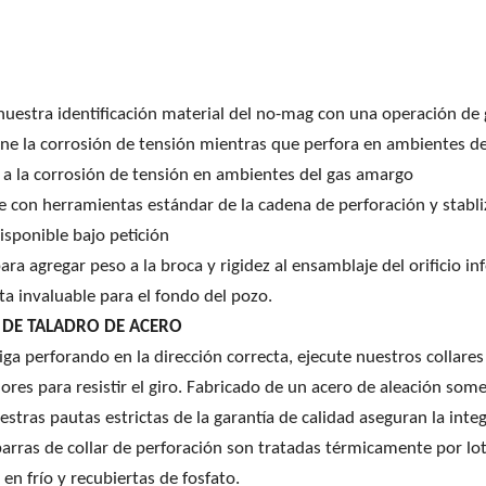
uestra identificación material del no-mag con una operación de 
ne la corrosión de tensión mientras que perfora en ambientes d
 a la corrosión de tensión en ambientes del gas amargo
 con herramientas estándar de la cadena de perforación y stabli
disponible bajo petición
para agregar peso a la broca y rigidez al ensamblaje del orificio i
a invaluable para el fondo del pozo.
 DE TALADRO DE ACERO
iga perforando en la dirección correcta, ejecute nuestros collar
dores para resistir el giro. Fabricado de un acero de aleación so
stras pautas estrictas de la garantía de calidad aseguran la inte
arras de collar de perforación son tratadas térmicamente por lot
 en frío y recubiertas de fosfato.