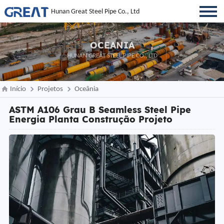
Hunan Great Steel Pipe Co., Ltd
OCEÂNIA
HUNAN GREAT STEEL PIPE CO., LTD
Início
Projetos
Oceânia
ASTM A106 Grau B Seamless Steel Pipe
Energia Planta Construção Projeto