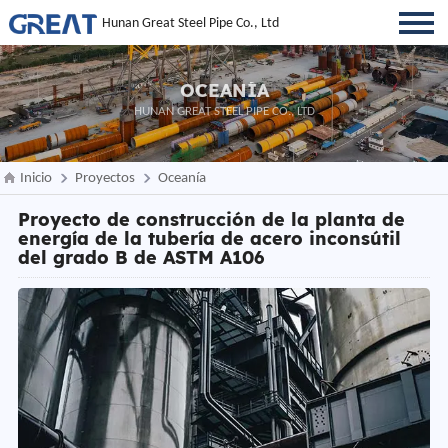
Hunan Great Steel Pipe Co., Ltd
OCEANÍA
HUNAN GREAT STEEL PIPE CO., LTD
Inicio
Proyectos
Oceanía
Proyecto de construcción de la planta de
energía de la tubería de acero inconsútil
del grado B de ASTM A106