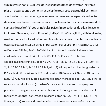
suministrarse con cualquiera de los siguientes tipos de extremo: extremo
plano, rosca redonda con o sin acoplamientos, rosca trapezoidal con o sin
acoplamientos, rosca recta, procesamiento de extremo especial y estructura
de anillo de sellado. En segundo lugar, ¿cuáles son los orígenes comunes de la
carcasa de aceite? (1) Los principales países importadores de tripa de aceite
incluyen: Alemania, Japón, Rumania, la República Checa, Italia, el Reino Unido,
Austria, Suiza y los Estados Unidos. Argentina y Singapur también importan de
estos países. Los estándares de importación se refieren principalmente a los
estándares API 5A, 5AX y 5AC del Instituto Americano del Petróleo. Los
grados de acero son H-40, J-55, N-80, P-110, C-75, C-95, etc. Las
especificaciones principales son 139.77.72 R-2, 177.89.19 R-2, 244.58.94 R-
2, 244.510.03 R-2, 244.511.05 R-2, etc. (2) API especifica tres longitudes: la
R-1 es de 4,88 ~ 7,62 m, la R-2 es de 7,62 ~ 10,36 m y la R-3 es de 10,36 m y
más. (3) Algunos productos importados están marcados con "LTC", que indica
mangas roscadas largas. (4) Además de los estándares API, una pequeña
porción de mangas importadas de Japón también sigue los estándares del
fabricante japonés, con grados de acero como NC-55E, NC-80E, NC-L80, NC-
80HE, etc. (5) En casos de reclamación, se han encontrado defectos como