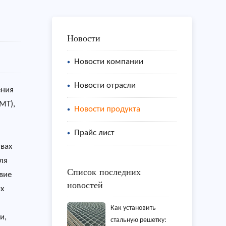
Новости
Новости компании
Новости отрасли
ения
MT),
Новости продукта
Прайс лист
твах
ля
Список последних
вие
новостей
ых
Как установить
и,
стальную решетку: