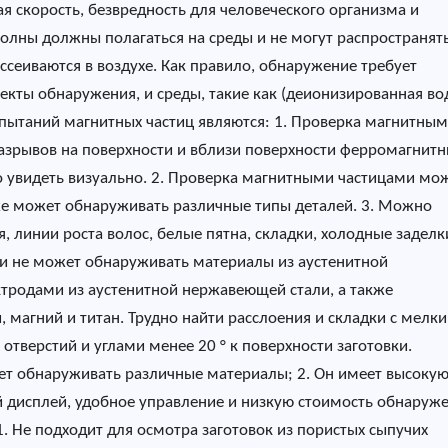
ая скорость, безвредность для человеческого организма и
олны должны полагаться на среды и не могут распространять
ссеиваются в воздухе. Как правило, обнаружение требует
кты обнаружения, и среды, такие как (деионизированная вод
пытаний магнитных частиц являются: 1. Проверка магнитны
азрывов на поверхности и вблизи поверхности ферромагнитн
но увидеть визуально. 2. Проверка магнитными частицами мо
кже может обнаруживать различные типы деталей. 3. Можно
, линии роста волос, белые пятна, складки, холодные заделк
и не может обнаруживать материалы из аустенитной
тродами из аустенитной нержавеющей стали, а также
 магний и титан. Трудно найти расслоения и складки с мелк
отверстий и углами менее 20 ° к поверхности заготовки.
ет обнаруживать различные материалы; 2. Он имеет высоку
й дисплей, удобное управление и низкую стоимость обнаруже
1. Не подходит для осмотра заготовок из пористых сыпучих