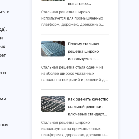
пошаговое
руководство, лучшие
ся в
Стальная решетка широко
используется для промышленных
практики и
платформ, дорожек, дренажных
распространенные
а),
крышек, антресоли, морских
ошибки, которых
объектов и зон доступа к
ми
следует избегать
оборудованию, потому что она
Почему стальная
ых
сочетает в себе высокую прочность с
решетка широко
жет
отличным дренажом и
используется в
вентиляцией. Однако даже хорошо
инженерных
Стальная решетка стала одним из
изготовленная решетчатая панель
и и
наиболее широко указанных
проектах?
может не работать по назначению,
напольных покрытий и решений для
если она установлена неправильно,
Преимущества,
доступа для промышленных,
приложения и
коммерческих и инфраструктурных
руководство по
ими
проектов. От электростанций и
Как оценить качество
выбору
нефтехимических объектов до
стальной решетки:
станций очистки сточных вод,
ключевые стандарты
ю
морских платформ, складов и
проверки и
Стальная решетка широко
транспортных узлов стальная
ния.
используется на промышленных
производственный
решетка ценится за сочетание
платформах, дорожках, дренажных
прочности, безопасности,
процесс