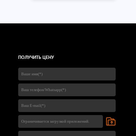
в соответствии с требованиями к
платформе и дорожке клиента,
демонстрируя опыт компании в
изготовлении стали, контроле
качества и международных
экспортных услугах,
ПОЛУЧИТЬ ЦЕНУ