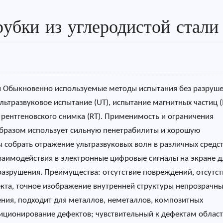
убки из углеродистой стали
ли Обыкновенно используемые методы испытания без разруш
льтразвуковое испытание (UT), испытание магнитных частиц (
 рентгеновского снимка (RT). Применимость и ограничения
образом использует сильную пенетрабилиты и хорошую
ы собрать отражение ультразвуковых волн в различных средс
заимодействия в электронные цифровые сигналы на экране д
разрушения. Преимущества: отсутствие повреждений, отсутст
кта, точное изображение внутренней структуры непрозрачн
ния, подходит для металлов, неметаллов, композитных
зиционирование дефектов; чувствительный к дефектам област