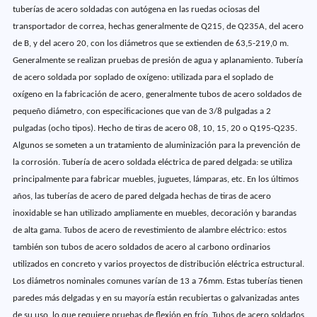
tuberías de acero soldadas con autógena en las ruedas ociosas del
transportador de correa, hechas generalmente de Q215, de Q235A, del acero
de B, y del acero 20, con los diámetros que se extienden de 63,5-219,0 m.
Generalmente se realizan pruebas de presión de agua y aplanamiento. Tubería
de acero soldada por soplado de oxígeno: utilizada para el soplado de
oxígeno en la fabricación de acero, generalmente tubos de acero soldados de
pequeño diámetro, con especificaciones que van de 3/8 pulgadas a 2
pulgadas (ocho tipos). Hecho de tiras de acero 08, 10, 15, 20 o Q195-Q235.
Algunos se someten a un tratamiento de aluminización para la prevención de
la corrosión. Tubería de acero soldada eléctrica de pared delgada: se utiliza
principalmente para fabricar muebles, juguetes, lámparas, etc. En los últimos
años, las tuberías de acero de pared delgada hechas de tiras de acero
inoxidable se han utilizado ampliamente en muebles, decoración y barandas
de alta gama. Tubos de acero de revestimiento de alambre eléctrico: estos
también son tubos de acero soldados de acero al carbono ordinarios
utilizados en concreto y varios proyectos de distribución eléctrica estructural.
Los diámetros nominales comunes varían de 13 a 76mm. Estas tuberías tienen
paredes más delgadas y en su mayoría están recubiertas o galvanizadas antes
de su uso, lo que requiere pruebas de flexión en frío. Tubos de acero soldados