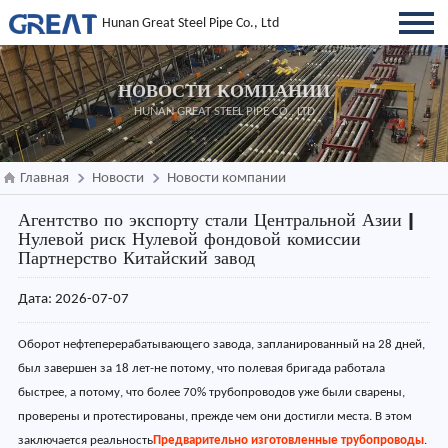
Hunan Great Steel Pipe Co., Ltd
НОВОСТИ КОМПАНИИ
HUNAN GREAT STEEL PIPE CO., LTD
Главная
Новости
Новости компании
Агентство по экспорту стали Центральной Азии |
Нулевой риск Нулевой фондовой комиссии
Партнерство Китайский завод
Дата: 2026-07-07
Оборот нефтеперерабатывающего завода, запланированный на 28 дней,
был завершен за 18 лет-не потому, что полевая бригада работала
быстрее, а потому, что более 70% трубопроводов уже были сварены,
проверены и протестированы, прежде чем они достигли места. В этом
заключается реальность
Предварительно изготовленные трубопроводы
.