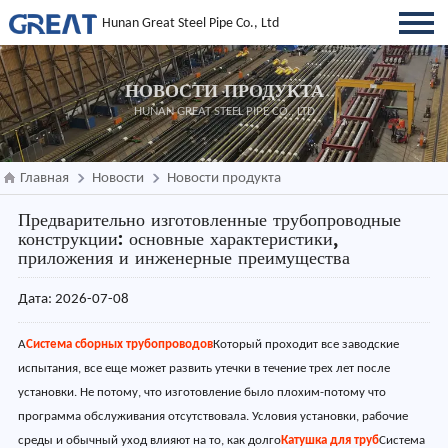
Hunan Great Steel Pipe Co., Ltd
НОВОСТИ ПРОДУКТА
HUNAN GREAT STEEL PIPE CO., LTD
Главная
Новости
Новости продукта
Предварительно изготовленные трубопроводные
конструкции: основные характеристики,
приложения и инженерные преимущества
Дата: 2026-07-08
А
Система сборных трубопроводов
Который проходит все заводские
испытания, все еще может развить утечки в течение трех лет после
установки. Не потому, что изготовление было плохим-потому что
программа обслуживания отсутствовала. Условия установки, рабочие
среды и обычный уход влияют на то, как долго
Катушка для труб
Система